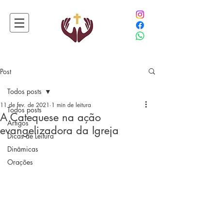
Post
Todos posts
11 de fev. de 2021
1 min de leitura
Todos posts
A Catequese na ação
Artigos
evangelizadora da Igreja
Dicas de Leitura
Dinâmicas
Orações