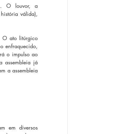
. O louvor, a 
stória válida), 
O ato litúrgico 
o enfraquecido, 
rá o impulso ao 
 assembleia já 
em a assembleia 
m em diversos 