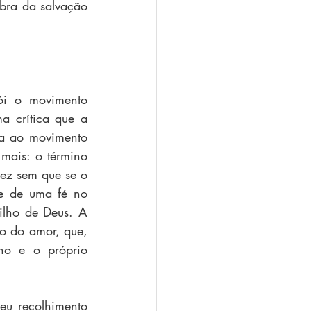
obra da salvação 
ói o movimento 
 crítica que a 
a ao movimento 
mais: o término 
z sem que se o 
e de uma fé no 
Filho de Deus. A 
to do amor, que, 
ho e o próprio 
eu recolhimento 