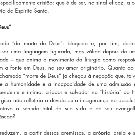
pecificamente cristão: que é de ser, no sinal eficaz, a 
o do Espírito Santo.
Deus”
ade “da morte de Deus”: bloqueia e, por fim, destr
usar uma linguagem figurada, mas válida depois de uma
dade – que anima o movimento da liturgia como respost
em a fonte em Deus, no seu amor originário. Quanto ao 
chamada “morte de Deus” já chegou à negação que, talve
u-lhe a humanidade e a incapacidade de uma admissão 
scendente e íntimo, criador e salvador na “história” do 
úrgica não refletiria a dúvida ou a insegurança no absolu
entava o sentido total de sua vida e de seu evangel
áscoa?
 reduzem, a partir dessas premissas, a própria Igreja e s