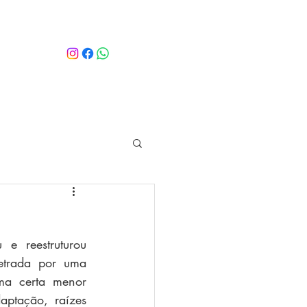
e reestruturou 
etrada por uma 
ma certa menor 
ptação, raízes 