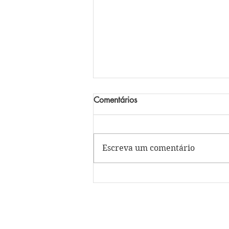
Comentários
Escreva um comentário
Celebrações de agosto: um
caminho de fé, entrega e
transformação