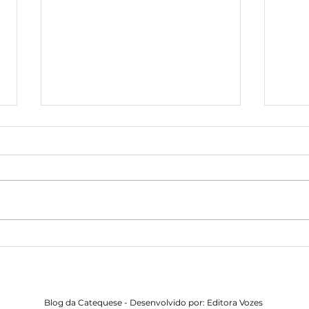
A vocação sacerdotal:
Oraç
chamados para servir ao povo
Crist
de Deus
cham
Blog da Catequese - Desenvolvido por: Editora Vozes