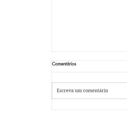
Comentários
Escreva um comentário
Celebrações de agosto: um
caminho de fé, entrega e
transformação