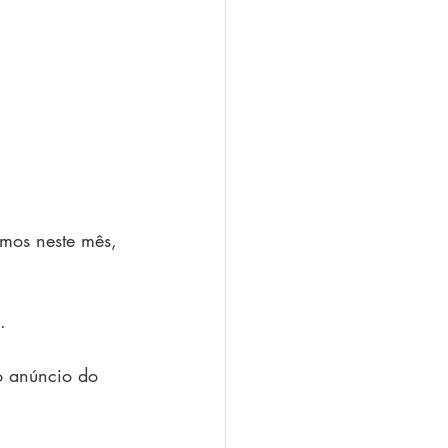
amos neste mês, 
.
o anúncio do 