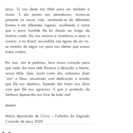
Jesus, Tu nos deste tua Mãe para ser também a 
nossa. E ela jamais nos abandonou, tornou-se 
presente na nossa vida, revelando-se de diferentes 
formas e em diferentes lugares, acolhendo o nome 
que o povo humilde lhe foi dando ao longo da 
história cristã. Ela nos ensinou e incentivou a rezar o 
rosário; e no Brasil, escondida nas águas de um rio, 
se revestiu de negra cor para nos alertar que somos 
todos irmãos. 
Por isso, nós te pedimos, toca nosso coração para 
que cada dia mais nele floresça a devoção a Maria, 
nossa Mãe. Que, assim como ela, saibamos dizer 
“sim” a Deus, assumindo com dedicação a missão 
que Ele nos destinou, fazendo dar frutos aos dons 
com que Ele nos agraciou. E que a proteção da 
Senhora Aparecida nos livre de todo mal.
Amém!
Maria Aparecida de Cicco – Folhinha do Sagrado 
Coração de Jesus 2020