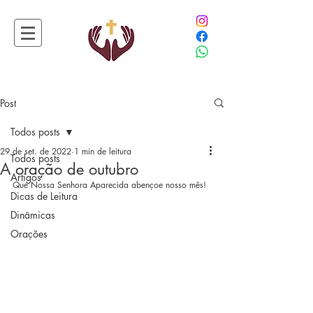
Post
Todos posts
29 de set. de 2022
1 min de leitura
Todos posts
A oração de outubro
Artigos
Que Nossa Senhora Aparecida abençoe nosso mês!
Dicas de Leitura
Dinâmicas
Orações