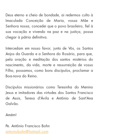
Deus eterno e cheio de bondade, ai redermos culto à 
Imaculada Conceição de Maria, vossa Mãe e 
Senhora nossa, concedei que o povo brasileiro, fiel à 
sua vocação e vivendo na paz e na justiça, possa 
chegar à pátria definitiva.
Intercedam em nosso favor, junto de Vós, os Santos 
Anjos da Guarda e a Senhora do Rosário, para que, 
pela oração e meditação dos santos mistérios do 
nascimento, da vida, morte e ressurreição de vosso 
Filho, possamos, como bons discípulos, proclamar a 
Boa-nova do Reino.
Discípulos missionários como Teresinha do Menino 
Jesus e imitadores das virtudes dos Santos Francisco 
de Assis, Teresa d'Ávila e Antônio de Sant'Ana 
Galvão.
Amém!
Pe. Antônio Francisco Bohn
antoniobohn@hotmail.com