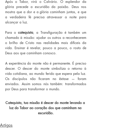
Após o Tabor, virá o Calvário. O esplendor da 
glória precede a escuridão da paixão. Deus nos 
mostra que a dor e a glória caminham juntas, e que 
a verdadeira fé precisa atravessar a noite para 
alcançar a luz.
Para o 
catequista
, a Transfiguração é também um 
chamado à missão: ajudar os outros a reconhecerem 
o brilho de Cristo nas realidades mais difíceis da 
vida. Ensinar é revelar, pouco a pouco, o rosto de 
Deus aos que caminham conosco.
A experiência do monte não é permanente. É preciso 
descer. O descer do monte simboliza o retorno à 
vida cotidiana, ao mundo ferido que espera pela luz. 
Os discípulos não ficaram no êxtase — foram 
enviados. Assim somos nós também: transformados 
por Deus para transformar o mundo.
Catequista, tua missão é descer do monte levando a 
luz do Tabor ao coração dos que caminham na 
escuridão.
Artigos