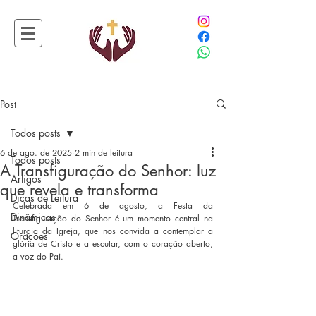
Post
Todos posts
6 de ago. de 2025
2 min de leitura
Todos posts
A Transfiguração do Senhor: luz
Artigos
que revela e transforma
Dicas de Leitura
Celebrada em 6 de agosto, a Festa da 
Dinâmicas
Transfiguração do Senhor é um momento central na 
liturgia da Igreja, que nos convida a contemplar a 
Orações
glória de Cristo e a escutar, com o coração aberto, 
a voz do Pai.