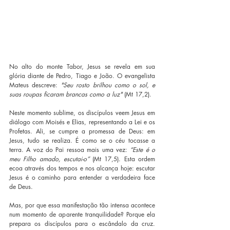
No alto do monte Tabor, Jesus se revela em sua 
glória diante de Pedro, Tiago e João. O evangelista 
Mateus descreve: 
"Seu rosto brilhou como o sol, e 
suas roupas ficaram brancas como a luz"
 (Mt 17,2). 
Neste momento sublime, os discípulos veem Jesus em 
diálogo com Moisés e Elias, representando a Lei e os 
Profetas. Ali, se cumpre a promessa de Deus: em 
Jesus, tudo se realiza. É como se o céu tocasse a 
terra. A voz do Pai ressoa mais uma vez: 
“Este é o 
meu Filho amado, escutai-o”
 (Mt 17,5). Esta ordem 
ecoa através dos tempos e nos alcança hoje: escutar 
Jesus é o caminho para entender a verdadeira face 
de Deus.
Mas, por que essa manifestação tão intensa acontece 
num momento de aparente tranquilidade? Porque ela 
prepara os discípulos para o escândalo da cruz. 