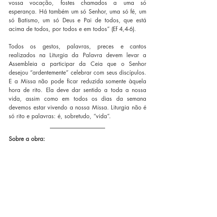
vossa vocação, fostes chamados a uma só 
esperança. Há também um só Senhor, uma só fé, um 
só Batismo, um só Deus e Pai de todos, que está 
acima de todos, por todos e em todos” (Ef 4,4-6).
Todos os gestos, palavras, preces e cantos 
realizados na Liturgia da Palavra devem levar a 
Assembleia a participar da Ceia que o Senhor 
desejou “ardentemente” celebrar com seus discípulos. 
E a Missa não pode ficar reduzida somente àquela 
hora de rito. Ela deve dar sentido a toda a nossa 
vida, assim como em todos os dias da semana 
devemos estar vivendo a nossa Missa. Liturgia não é 
só rito e palavras: é, sobretudo, “vida”.
Sobre a obra: