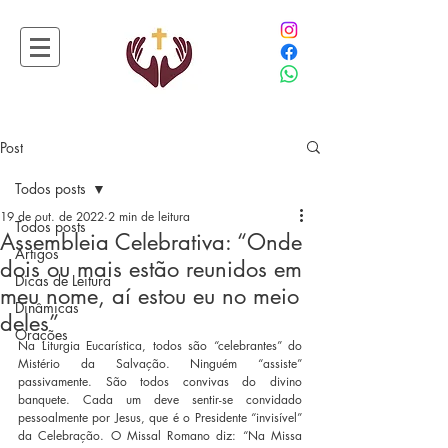
Post
Todos posts
19 de out. de 2022
2 min de leitura
Todos posts
Assembleia Celebrativa: “Onde
Artigos
dois ou mais estão reunidos em
Dicas de Leitura
meu nome, aí estou eu no meio
Dinâmicas
deles”
Orações
Na Liturgia Eucarística, todos são “celebrantes” do 
Mistério da Salvação. Ninguém “assiste” 
passivamente. São todos convivas do divino 
banquete. Cada um deve sentir-se convidado 
pessoalmente por Jesus, que é o Presidente “invisível” 
da Celebração. O Missal Romano diz: “Na Missa 