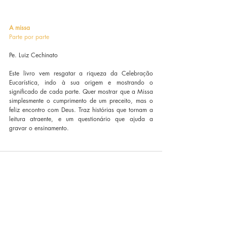
A missa
Parte por parte
Pe. Luiz Cechinato
Este livro vem resgatar a riqueza da Celebração 
Eucarística, indo à sua origem e mostrando o 
significado de cada parte. Quer mostrar que a Missa 
simplesmente o cumprimento de um preceito, mas o 
feliz encontro com Deus. Traz histórias que tornam a 
leitura atraente, e um questionário que ajuda a 
gravar o ensinamento.
Posts recentes
Ver tudo