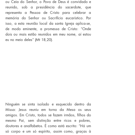
ou Ceia do Senhor, o Povo de Deus é convidado e 
reunido, sob a presidência do sacerdote, que 
representa a Pessoa de Cristo para celebrar a 
memória do Senhor ou Sacrifício eucarístico. Por 
isso, a esta reunião local da santa Igreja aplica-se, 
de modo eminente, a promessa de Cristo: “Onde 
dois ou mais estão reunidos em meu nome, aí estou 
eu no meio deles” (Mt 18,20).
Ninguém se sinta isolado e esquecido dentro da 
Missa: Jesus reuniu em torno da Mesa os seus 
amigos. Em Cristo, todos se fazem irmãos, filhos do 
mesmo Pai, sem distinção entre ricos e pobres, 
doutores e analfabetos. É como está escrito: “Há um 
só corpo e um só espírito, assim como, graças à 