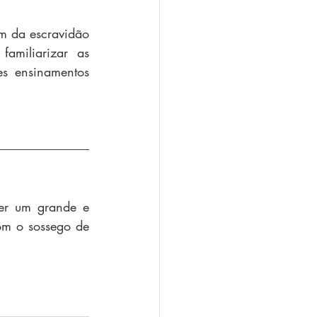
im da escravidão 
miliarizar as 
s ensinamentos 
er um grande e 
om o sossego de 