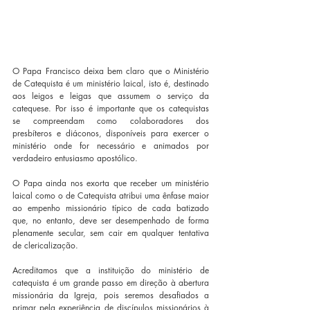
O Papa Francisco deixa bem claro que o Ministério 
de Catequista é um ministério laical, isto é, destinado 
aos leigos e leigas que assumem o serviço da 
catequese. Por isso é importante que os catequistas 
se compreendam como colaboradores dos 
presbíteros e diáconos, disponíveis para exercer o 
ministério onde for necessário e animados por 
verdadeiro entusiasmo apostólico.
O Papa ainda nos exorta que receber um ministério 
laical como o de Catequista atribui uma ênfase maior 
ao empenho missionário típico de cada batizado 
que, no entanto, deve ser desempenhado de forma 
plenamente secular, sem cair em qualquer tentativa 
de clericalização.
Acreditamos que a instituição do ministério de 
catequista é um grande passo em direção à abertura 
missionária da Igreja, pois seremos desafiados a 
primar pela experiência de discípulos missionários à 