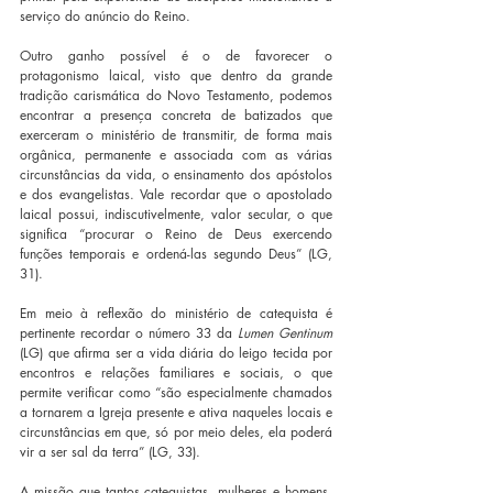
serviço do anúncio do Reino.
Outro ganho possível é o de favorecer o 
protagonismo laical, visto que dentro da grande 
tradição carismática do Novo Testamento, podemos 
encontrar a presença concreta de batizados que 
exerceram o ministério de transmitir, de forma mais 
orgânica, permanente e associada com as várias 
circunstâncias da vida, o ensinamento dos apóstolos 
e dos evangelistas. Vale recordar que o apostolado 
laical possui, indiscutivelmente, valor secular, o que 
significa “procurar o Reino de Deus exercendo 
funções temporais e ordená-las segundo Deus” (LG, 
31).
Em meio à reflexão do ministério de catequista é 
pertinente recordar o número 33 da 
Lumen Gentinum 
(LG) que afirma ser a vida diária do leigo tecida por 
encontros e relações familiares e sociais, o que 
permite verificar como “são especialmente chamados 
a tornarem a Igreja presente e ativa naqueles locais e 
circunstâncias em que, só por meio deles, ela poderá 
vir a ser sal da terra” (LG, 33).
A missão que tantos catequistas, mulheres e homens, 