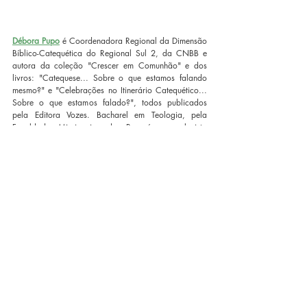
Débora Pupo
 é Coordenadora Regional da Dimensão 
Bíblico-Catequética do Regional Sul 2, da CNBB e 
autora da coleção "Crescer em Comunhão" e dos 
livros: "Catequese... Sobre o que estamos falando 
mesmo?" e "Celebrações no Itinerário Catequético... 
Sobre o que estamos falado?", todos publicados 
pela Editora Vozes. Bacharel em Teologia, pela 
Faculdade Missioneira do Paraná, a colunista 
também é mestre na mesma área, formada pela 
Pontifícia Universidade Católica (PUC) de Curitiba, 
tendo como título de sua dissertação: "Iniciação 
Cristã e Catequese com adultos: um caminho para o 
discipulado". 
Posts recentes
Ver tudo