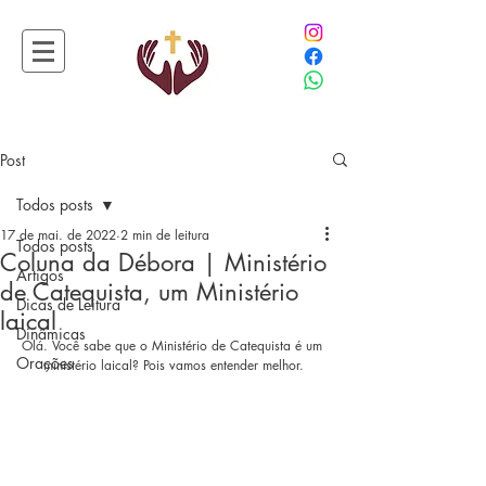
Post
Todos posts
17 de mai. de 2022
2 min de leitura
Todos posts
Coluna da Débora | Ministério
Artigos
de Catequista, um Ministério
Dicas de Leitura
laical
Dinâmicas
Olá. Você sabe que o Ministério de Catequista é um 
Orações
ministério laical? Pois vamos entender melhor.