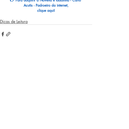
👉 
Para adquirir a Novena e ladainha - Carlo 
Acutis - Padroeiro da internet,
clique aqui!
Dicas de Leitura
Posts recentes
Ver tudo