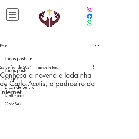
Post
Todos posts
23 de fev. de 2024
1 min de leitura
Todos posts
Conheça a novena e ladainha
Artigos
de Carlo Acutis, o padroeiro da
Dicas de Leitura
internet
Dinâmicas
Orações