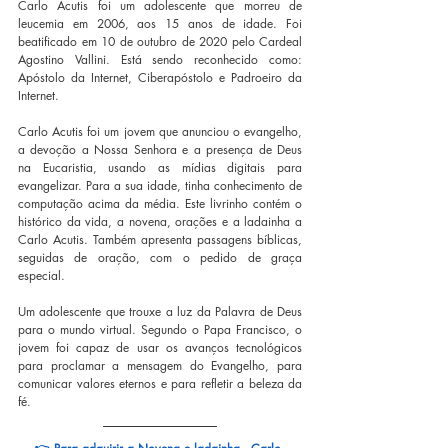
Carlo Acutis foi um adolescente que morreu de 
leucemia em 2006, aos 15 anos de idade. Foi 
beatificado em 10 de outubro de 2020 pelo Cardeal 
Agostino Vallini. Está sendo reconhecido como: 
Apóstolo da Internet, Ciberapóstolo e Padroeiro da 
Internet. 
Carlo Acutis foi um jovem que anunciou o evangelho, 
a devoção a Nossa Senhora e a presença de Deus 
na Eucaristia, usando as mídias digitais para 
evangelizar. Para a sua idade, tinha conhecimento de 
computação acima da média. Este livrinho contém o 
histórico da vida, a novena, orações e a ladainha a 
Carlo Acutis. Também apresenta passagens bíblicas, 
seguidas de oração, com o pedido de graça 
especial.
Um adolescente que trouxe a luz da Palavra de Deus 
para o mundo virtual. Segundo o Papa Francisco, o 
jovem foi capaz de usar os avanços tecnológicos 
para proclamar a mensagem do Evangelho, para 
comunicar valores eternos e para refletir a beleza da 
fé. 