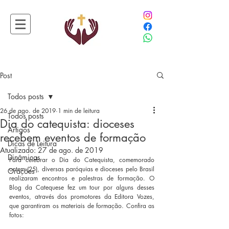
Post
Todos posts
26 de ago. de 2019
1 min de leitura
Todos posts
Dia do catequista: dioceses
Artigos
recebem eventos de formação
Dicas de Leitura
Atualizado:
27 de ago. de 2019
Dinâmicas
Para celebrar o Dia do Catequista, comemorado 
ontem (25), diversas paróquias e dioceses pelo Brasil 
Orações
realizaram encontros e palestras de formação. O 
Blog da Catequese fez um tour por alguns desses 
eventos, através dos promotores da Editora Vozes, 
que garantiram os materiais de formação. Confira as 
fotos: