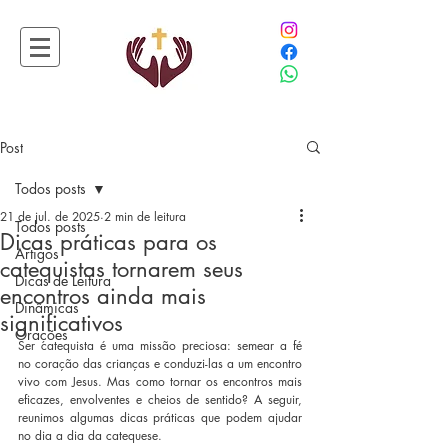
Post
Todos posts
21 de jul. de 2025
2 min de leitura
Todos posts
Dicas práticas para os
Artigos
catequistas tornarem seus
Dicas de Leitura
encontros ainda mais
Dinâmicas
significativos
Orações
Ser catequista é uma missão preciosa: semear a fé 
no coração das crianças e conduzi-las a um encontro 
vivo com Jesus. Mas como tornar os encontros mais 
eficazes, envolventes e cheios de sentido? A seguir, 
reunimos algumas dicas práticas que podem ajudar 
no dia a dia da catequese.