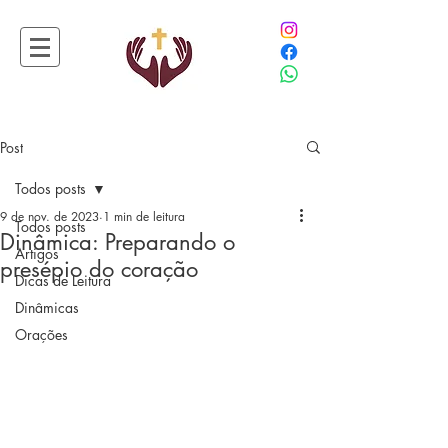
Post
Todos posts
9 de nov. de 2023
1 min de leitura
Todos posts
Dinâmica: Preparando o
Artigos
presépio do coração
Dicas de Leitura
Dinâmicas
Orações