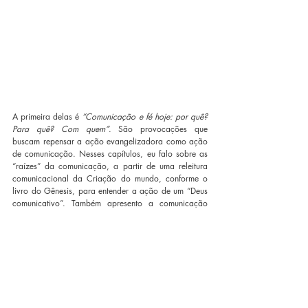
A primeira delas é 
“Comunicação e fé hoje: por quê? 
Para quê? Com quem”
. São provocações que 
buscam repensar a ação evangelizadora como ação 
de comunicação. Nesses capítulos, eu falo sobre as 
“raízes” da comunicação, a partir de uma releitura 
comunicacional da Criação do mundo, conforme o 
livro do Gênesis, para entender a ação de um “Deus 
comunicativo”. Também apresento a comunicação 
encarnada de Jesus e alguns elementos para uma 
espiritualidade igualmente encarnada do 
comunicador cristão. Diante disso, levanto algumas 
críticas à “mundanidade comunicacional”, presente 
inclusive nas mídias católicas e naquilo que eu 
chamo de “catolicismo de massa”, buscando 
defender que “evangelizar não é mercadejar”.