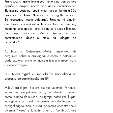
Francisco, a Igreja tem à sua frente uma pessoa que 
desafia a própria noção eclesial de comunicação. 
Ele mesmo costuma repetir uma frase atribuída a São 
Francisco de Assis: “Anunciem o Evangelho sempre. 
Se necessário, usem palavras”. Portanto, é alguém 
que busca comunicar a fé com todo o seu ser, 
mediante seus gestos, suas palavras e seus silêncios. 
Para ele, Francisco põe a ênfase da sua 
comunicação, desde o início, na “alegria do 
Evangelho”. 
Ao Blog da Catequese, Moisés respondeu três 
perguntas sobre a era digital e como o catequista 
pode explorar o melhor que ela tem a oferecer para 
a evangelização.
BC: A era digital é uma vilã ou uma aliada no 
processo de comunicação da fé?
MS: 
A era digital é a era em que vivemos. Portanto, 
temos que, em primeiro lugar, reconhecê-la também 
como “campo de missão” da Igreja, como um “lugar” 
teológico e pastoral igualmente importante para a 
evangelização. Sem dúvida, podemos encontrar nela 
diversas “luzes” e também diversas “sombras”, que 