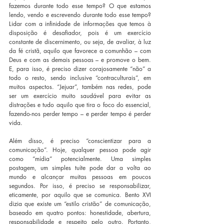
fazemos durante todo esse tempo? O que estamos 
lendo, vendo e escrevendo durante todo esse tempo? 
Lidar com a infinidade de informações que temos à 
disposição é desafiador, pois é um exercício 
constante de discernimento, ou seja, de avaliar, à luz 
da fé cristã, aquilo que favorece a comunhão – com 
Deus e com as demais pessoas – e promove o bem. 
E, para isso, é preciso dizer corajosamente “não” a 
todo o resto, sendo inclusive “contraculturais”, em 
muitos aspectos. “Jejuar”, também nas redes, pode 
ser um exercício muito saudável para evitar as 
distrações e tudo aquilo que tira o foco do essencial, 
fazendo-nos perder tempo – e perder tempo é perder 
vida.
Além disso, é preciso “conscientizar para a 
comunicação”. Hoje, qualquer pessoa pode agir 
como “mídia” potencialmente. Uma simples 
postagem, um simples tuíte pode dar a volta ao 
mundo e alcançar muitas pessoas em poucos 
segundos. Por isso, é preciso se responsabilizar, 
eticamente, por aquilo que se comunica. Bento XVI 
dizia que existe um “estilo cristão” de comunicação, 
baseado em quatro pontos: honestidade, abertura, 
responsabilidade e respeito pelo outro. Portanto, 