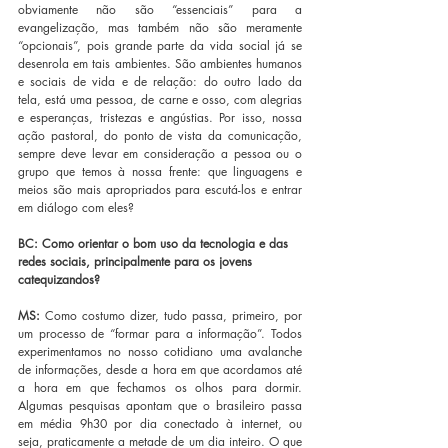
obviamente não são “essenciais” para a 
evangelização, mas também não são meramente 
“opcionais”, pois grande parte da vida social já se 
desenrola em tais ambientes. São ambientes humanos 
e sociais de vida e de relação: do outro lado da 
tela, está uma pessoa, de carne e osso, com alegrias 
e esperanças, tristezas e angústias. Por isso, nossa 
ação pastoral, do ponto de vista da comunicação, 
sempre deve levar em consideração a pessoa ou o 
grupo que temos à nossa frente: que linguagens e 
meios são mais apropriados para escutá-los e entrar 
em diálogo com eles?
BC: Como orientar o bom uso da tecnologia e das 
redes sociais, principalmente para os jovens 
catequizandos?
MS:
 Como costumo dizer, tudo passa, primeiro, por 
um processo de “formar para a informação”. Todos 
experimentamos no nosso cotidiano uma avalanche 
de informações, desde a hora em que acordamos até 
a hora em que fechamos os olhos para dormir. 
Algumas pesquisas apontam que o brasileiro passa 
em média 9h30 por dia conectado à internet, ou 
seja, praticamente a metade de um dia inteiro. O que 