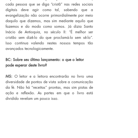
cada pessoa que se diga “cristã” nas redes sociais 
digitais deve agir como tal, sabendo que a 
evangelização não ocorre primordialmente por meio 
daquilo que dizemos, mas sim mediante aquilo que 
fazemos e do modo como somos. Já dizia Santo 
Inácio de Antioquia, no século II: “É melhor ser 
cristão sem dizê-lo do que proclamá-lo sem sê-lo”. 
Isso continua valendo nestes nossos tempos tão 
avançados tecnologicamente.
BC: Sobre seu último lançamento: o que o leitor 
pode esperar deste livro?
MS:
 O leitor e a leitora encontrarão no livro uma 
diversidade de pontos de vista sobre a comunicação 
da fé. Não há “receitas” prontas, mas sim pistas de 
ação e reflexão. As partes em que o livro está 
dividido revelam um pouco isso. 