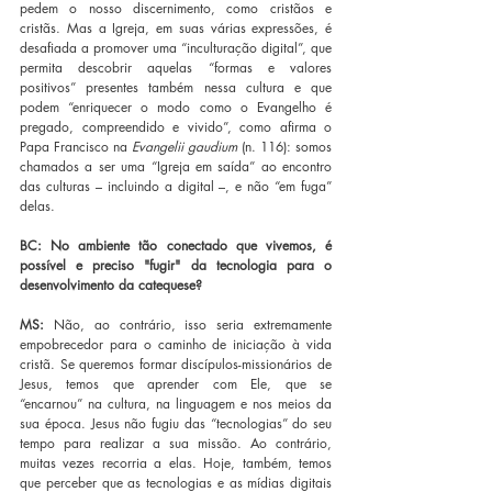
pedem o nosso discernimento, como cristãos e 
cristãs. Mas a Igreja, em suas várias expressões, é 
desafiada a promover uma “inculturação digital”, que 
permita descobrir aquelas “formas e valores 
positivos” presentes também nessa cultura e que 
podem “enriquecer o modo como o Evangelho é 
pregado, compreendido e vivido”, como afirma o 
Papa Francisco na 
Evangelii gaudium
 (n. 116): somos 
chamados a ser uma “Igreja em saída” ao encontro 
das culturas – incluindo a digital –, e não “em fuga” 
delas.
BC: No ambiente tão conectado que vivemos, é 
possível e preciso "fugir" da tecnologia para o 
desenvolvimento da catequese?
MS: 
Não, ao contrário, isso seria extremamente 
empobrecedor para o caminho de iniciação à vida 
cristã. Se queremos formar discípulos-missionários de 
Jesus, temos que aprender com Ele, que se 
“encarnou” na cultura, na linguagem e nos meios da 
sua época. Jesus não fugiu das “tecnologias” do seu 
tempo para realizar a sua missão. Ao contrário, 
muitas vezes recorria a elas. Hoje, também, temos 
que perceber que as tecnologias e as mídias digitais 