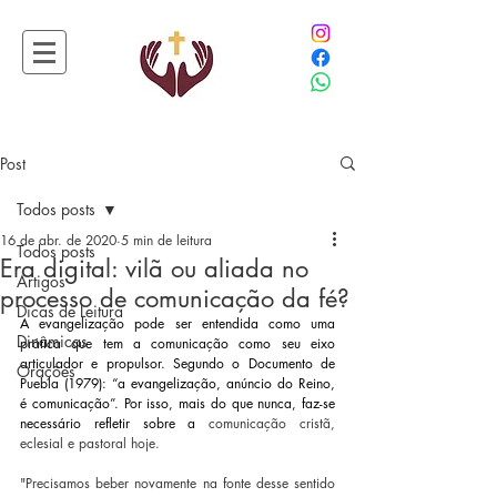
Post
Todos posts
16 de abr. de 2020
5 min de leitura
Todos posts
Era digital: vilã ou aliada no
Artigos
processo de comunicação da fé?
Dicas de Leitura
A evangelização pode ser entendida como uma 
Dinâmicas
prática que tem a comunicação como seu eixo 
articulador e propulsor. Segundo o Documento de 
Orações
Puebla (1979): “a evangelização, anúncio do Reino, 
é comunicação”. Por isso, mais do que nunca, faz-se 
necessário refletir sobre a
 comunicação cristã, 
eclesial e pastoral hoje. 
"Precisamos beber novamente na fonte desse sentido 