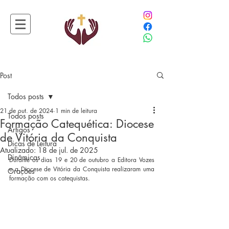
Post
Todos posts
21 de out. de 2024
1 min de leitura
Todos posts
Formação Catequética: Diocese
Artigos
de Vitória da Conquista
Dicas de Leitura
Atualizado:
18 de jul. de 2025
Dinâmicas
Durante os dias 19 e 20 de outubro a Editora Vozes 
e a Diocese de Vitória da Conquista realizaram uma 
Orações
formação com os catequistas.