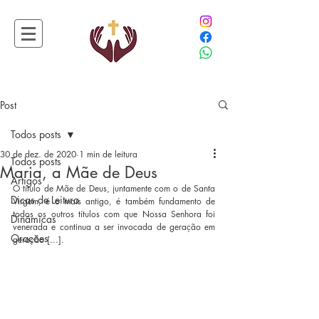
Post
Todos posts
30 de dez. de 2020
1 min de leitura
Todos posts
Maria, a Mãe de Deus
Artigos
O título de Mãe de Deus, juntamente com o de Santa 
Dicas de Leitura
Virgem, é o mais antigo, é também fundamento de 
todos os outros títulos com que Nossa Senhora foi 
Dinâmicas
venerada e continua a ser invocada de geração em 
Orações
geração [...].