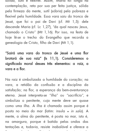
sólida, sutil e flexível. Assim, Maria foi longa na 
contemplação, reta por sua per feita justiça, sólida 
pela firmeza da mente, sutil (sóbria) pela pobreza e 
flexível pela humildade. Essa vara saiu do tronco de 
Jessé, que foi o pai de Davi (cf. Mt 1,5): dele 
descende Maria (cf. Lc 1,27), “da qual nasceu Jesus, 
chamado o Cristo” (Mt 1,16). Por isso, na festa de 
hoje lê-se o trecho do Evangelho que recorda a 
genealogia de Cristo, filho de Davi (Mt 1,1).
“Sairá uma vara do tronco de Jessé e uma flor 
brotará de sua raiz” (Is 11,1). Consideremos o 
significado moral desses três elementos: a raiz, a 
vara e a flor.
Na raiz é simbolizada a humildade do coração; na 
vara, a retidão da confissão e a disciplina da 
satisfação; na flor, a esperança da bem-aventurança 
eterna. Jessé interpreta-se “ilha” ou “sacrifício”, e 
simboliza o penitente, cuja mente deve ser quase 
como uma ilha. A ilha é chamada assim porque é 
posta no meio do mar (latim: insula = 
in salo
). A 
mente, a alma do penitente, é posta no mar, isto é, 
na amargura, porque é batida pelas ondas das 
tentações e, todavia, resiste inabalável e oferece a 