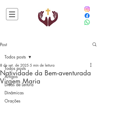
Post
Todos posts
8 de set. de 2025
5 min de leitura
Todos posts
Natividade da Bem-aventurada
Artigos
Virgem Maria
Dicas de Leitura
Dinâmicas
Orações