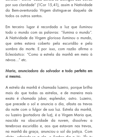
por sua claridade” (1Cor 15,41), assim a Natividade 
da Bem-aventurada Virgem distingue-se daquela de 
todos os outros santos.
Em terceiro lugar é recordada a luz que iluminou 
todo o mundo com as palavras: “ilumina o mundo”. 
A Natividade da Virgem gloriosa iluminou o mundo, 
que antes estava coberto pela escuridão e pela 
sombra da morte. E por isso, com razão afirma o 
Eclesiástico: “Como a estrela da manhã em meio à 
névoa...” etc. 
Maria, anunciadora do salvador e toda perfeita em 
si mesma. 
A estrela da manhã é chamada luzeiro, porque brilha 
mais do que todas as estrelas, e de maneira mais 
exata é chamada jubar, esplendor, astro. Luzeiro, 
que precede o sol e anuncia o dia, afasta as trevas 
da noite com o fulgor de sua luz. Estrela da manhã, 
ou luzeiro (portadora de luz), é a Virgem Maria que, 
nascida na obscuridade da nuvem, dissolveu a 
tenebrosa escuridão e, aos que estavam nas trevas, 
na manhã da graça, anunciou o sol da justiça. Com 
efeito, referindo-se a ela, o Senhor diz a Jó: “És tu 