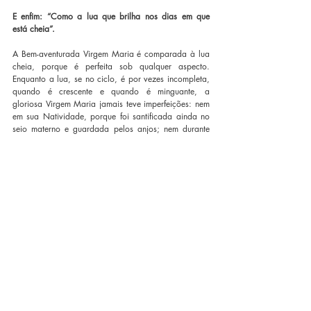
E enfim: “Como a lua que brilha nos dias em que 
está cheia”.
A Bem-aventurada Virgem Maria é comparada à lua 
cheia, porque é perfeita sob qualquer aspecto. 
Enquanto a lua, se no ciclo, é por vezes incompleta, 
quando é crescente e quando é minguante, a 
gloriosa Virgem Maria jamais teve imperfeições: nem 
em sua Natividade, porque foi santificada ainda no 
seio materno e guardada pelos anjos; nem durante 
os dias de sua vida, porque jamais pecou pela 
soberba: sempre refulgiu na plenitude da perfeição. E 
é chamada luz, porque dissolve as trevas.
Rogamos-te, pois, ó Senhora nossa, que tu, que és a 
estrela da manhã, afastes com teu esplendor a nuvem 
da sugestão diabólica, que cobre a terra de nossa 
mente. Tu que és a lua cheia, enche o nosso vazio, 
dissolve as trevas dos nossos pecados, a fim de que 
mereçamos chegar à plenitude da vida eterna e à luz 
da glória infinita. No-lo conceda aquele que te criou 
para que sejas a nossa luz, aquele que hoje te fez 
nascer para que Ele próprio pudesse nascer de ti. A 
Ele seja dada a honra e a glória nos séculos dos 