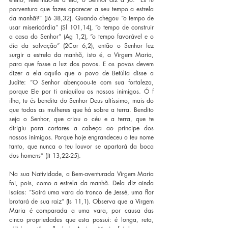
porventura que fazes aparecer a seu tempo a estrela 
da manhã?” (Jó 38,32). Quando chegou “o tempo de 
usar misericórdia” (Sl 101,14), “o tempo de construir 
a casa do Senhor” (Ag 1,2), “o tempo favorável e o 
dia da salvação” (2Cor 6,2), então o Senhor fez 
surgir a estrela da manhã, isto é, a Virgem Maria, 
para que fosse a luz dos povos. E os povos devem 
dizer a ela aquilo que o povo de Betúlia disse a 
Judite: “O Senhor abençoou-te com sua fortaleza, 
porque Ele por ti aniquilou os nossos inimigos. Ó f 
ilha, tu és bendita do Senhor Deus altíssimo, mais do 
que todas as mulheres que há sobre a terra. Bendito 
seja o Senhor, que criou o céu e a terra, que te 
dirigiu para cortares a cabeça ao príncipe dos 
nossos inimigos. Porque hoje engrandeceu o teu nome 
tanto, que nunca o teu louvor se apartará da boca 
dos homens” (Jt 13,22-25).
Na sua Natividade, a Bem-aventurada Virgem Maria 
foi, pois, como a estrela da manhã. Dela diz ainda 
Isaías: “Sairá uma vara do tronco de Jessé, uma flor 
brotará de sua raiz” (Is 11,1). Observa que a Virgem 
Maria é comparada a uma vara, por causa das 
cinco propriedades que esta possui: é longa, reta, 