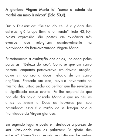
A gloriosa Virgem Maria foi “como a estrela da 
manhã em meio à névoa” (Eclo 50,6). 
Diz o Eclesiástico: “Beleza do céu é a glória das 
estrelas; glória que ilumina o mundo” (Eclo 43,10). 
Nesta expressão são postos em evidência três 
eventos, que refulgiram admiravelmente na 
Natividade da Bem-aventurada Virgem Maria.
Primeiramente a exultação dos anjos, indicada pelas 
palavras: “Beleza do céu”. Conta-se que um santo 
homem, enquanto perseverava em devota oração, 
ouviu vir do céu a doce melodia de um canto 
angélico. Passado um ano, ouviu-a novamente no 
mesmo dia. Então pediu ao Senhor que lhe revelasse 
o significado desse evento. Foi-lhe respondido que 
naquele dia havia nascido Maria e que no céu os 
anjos cantavam a Deus os louvores por sua 
natividade: essa é a razão de se festejar hoje a 
Natividade da Virgem gloriosa.
Em segundo lugar é posta em destaque a pureza de 
sua Natividade com as palavras: “a glória das 
estrelas”. Como “cada estrela se distingue das outras 