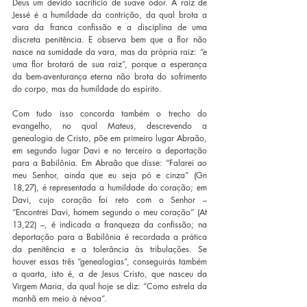
Deus um devido sacrifício de suave odor. A raiz de 
Jessé é a humildade da contrição, da qual brota a 
vara da franca confissão e a disciplina de uma 
discreta penitência. E observa bem que a flor não 
nasce na sumidade da vara, mas da própria raiz: “e 
uma flor brotará de sua raiz”, porque a esperança 
da bem-aventurança eterna não brota do sofrimento 
do corpo, mas da humildade do espírito.
Com tudo isso concorda também o trecho do 
evangelho, no qual Mateus, descrevendo a 
genealogia de Cristo, põe em primeiro lugar Abraão, 
em segundo lugar Davi e no terceiro a deportação 
para a Babilônia. Em Abraão que disse: “Falarei ao 
meu Senhor, ainda que eu seja pó e cinza” (Gn 
18,27), é representada a humildade do coração; em 
Davi, cujo coração foi reto com o Senhor – 
“Encontrei Davi, homem segundo o meu coração” (At 
13,22) –, é indicada a franqueza da confissão; na 
deportação para a Babilônia é recordada a prática 
da penitência e a tolerância às tribulações. Se 
houver essas três “genealogias”, conseguirás também 
a quarta, isto é, a de Jesus Cristo, que nasceu da 
Virgem Maria, da qual hoje se diz: “Como estrela da 
manhã em meio à névoa”.  