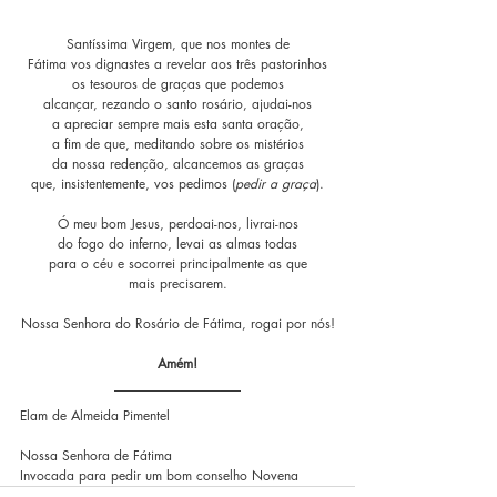
Santíssima Virgem, que nos montes de
Fátima vos dignastes a revelar aos três pastorinhos
os tesouros de graças que podemos
alcançar, rezando o santo rosário, ajudai-nos
a apreciar sempre mais esta santa oração,
a fim de que, meditando sobre os mistérios
da nossa redenção, alcancemos as graças
que, insistentemente, vos pedimos (
pedir a graça
).
Ó meu bom Jesus, perdoai-nos, livrai-nos
do fogo do inferno, levai as almas todas
para o céu e socorrei principalmente as que
mais precisarem.
Nossa Senhora do Rosário de Fátima, rogai por nós!
Amém!
Elam de Almeida Pimentel
Nossa Senhora de Fátima
Invocada para pedir um bom conselho Novena 