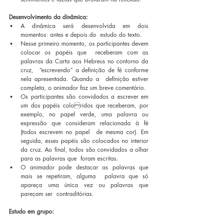
Desenvolvimento da dinâmica: 
A dinâmica será desenvolvida em dois 
momentos: antes e depois do  estudo do texto. 
Nesse primeiro momento, os participantes devem 
colocar os papéis que  receberam com as 
palavras da Carta aos Hebreus no contorno da 
cruz,  “escrevendo” a definição de fé conforme 
nela apresentada. Quando a  definição estiver 
completa, o animador faz um breve comentário. 
Os participantes são convidados a escrever em 
um dos papéis coloridos que receberam, por 
exemplo, no papel verde, uma palavra ou  
expressão que consideram relacionada à fé 
(todos escrevem no papel  de mesma cor). Em 
seguida, esses papéis são colocados no interior  
da cruz. Ao final, todos são convidados a olhar 
para as palavras que  foram escritas.  
O animador pode destacar as palavras que 
mais se repetiram, alguma  palavra que só 
apareça uma única vez ou palavras que 
pareçam ser  contraditórias. 
Estudo em grupo: 