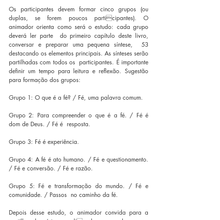
Os participantes devem formar cinco grupos (ou 
duplas, se forem poucos participantes). O 
animador orienta como será o estudo: cada grupo 
deverá ler parte  do primeiro capítulo deste livro, 
conversar e preparar uma pequena síntese,  53 
destacando os elementos principais. As sínteses serão 
partilhadas com todos os  participantes. É importante 
definir um tempo para leitura e reflexão. Sugestão  
para formação dos grupos:  	 
Grupo 1: O que é a fé? / Fé, uma palavra comum. 	 
Grupo 2: Para compreender o que é a fé. / Fé é 
dom de Deus. / Fé é  resposta. 	 
Grupo 3: Fé é experiência. 	 
Grupo 4: A fé é ato humano. / Fé e questionamento. 
/ Fé e conversão. / Fé e razão. 	 
Grupo 5: Fé e transformação do mundo. / Fé e 
comunidade. / Passos  no caminho da fé. 
Depois desse estudo, o animador convida para a 