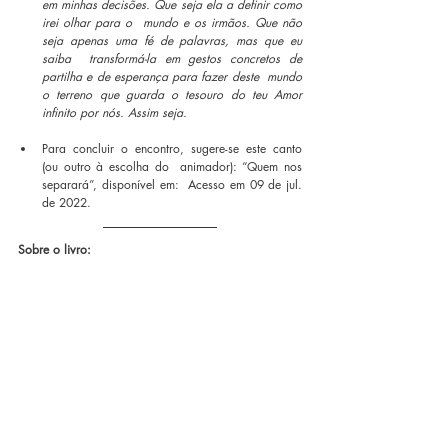
em minhas decisões. Que seja ela a definir como 
irei olhar para o  mundo e os irmãos. Que não 
seja apenas uma fé de palavras, mas que eu 
saiba  transformá-la em gestos concretos de 
partilha e de esperança para fazer deste  mundo 
o terreno que guarda o tesouro do teu Amor 
infinito por nós. Assim seja. 
Para concluir o encontro, sugere-se este canto 
(ou outro à escolha do  animador): “Quem nos 
separará”, disponível em:  Acesso em 09 de jul. 
de 2022.
Sobre o livro: 