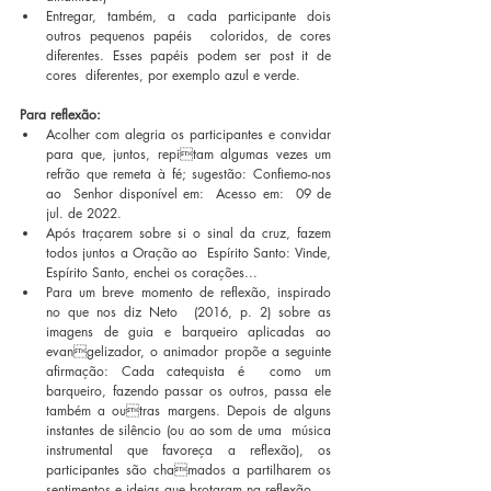
Entregar, também, a cada participante dois 
outros pequenos papéis  coloridos, de cores 
diferentes. Esses papéis podem ser post it de 
cores  diferentes, por exemplo azul e verde.
Para reflexão:
Acolher com alegria os participantes e convidar 
para que, juntos, repitam algumas vezes um 
refrão que remeta à fé; sugestão: Confiemo-nos 
ao  Senhor disponível em:  Acesso em:  09 de 
jul. de 2022.
Após traçarem sobre si o sinal da cruz, fazem 
todos juntos a Oração ao  Espírito Santo: Vinde, 
Espírito Santo, enchei os corações...  
Para um breve momento de reflexão, inspirado 
no que nos diz Neto  (2016, p. 2) sobre as 
imagens de guia e barqueiro aplicadas ao 
evangelizador, o animador propõe a seguinte 
afirmação: Cada catequista é  como um 
barqueiro, fazendo passar os outros, passa ele 
também a outras margens. Depois de alguns 
instantes de silêncio (ou ao som de uma  música 
instrumental que favoreça a reflexão), os 
participantes são chamados a partilharem os 
sentimentos e ideias que brotaram na reflexão. 