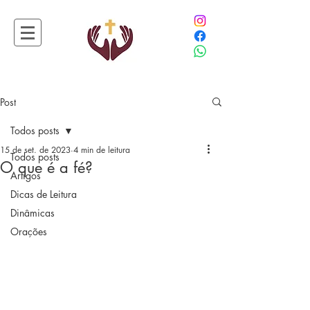
Post
Todos posts
15 de set. de 2023
4 min de leitura
Todos posts
O que é a fé?
Artigos
Dicas de Leitura
Dinâmicas
Orações