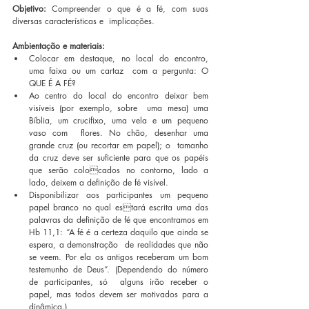
Objetivo: 
Compreender o que é a fé, com suas 
diversas características e  implicações. 
Ambientação e materiais: 	
Colocar em destaque, no local do encontro, 
uma faixa ou um cartaz  com a pergunta: O 
QUE É A FÉ?  	 
Ao centro do local do encontro deixar bem 
visíveis (por exemplo, sobre  uma mesa) uma 
Bíblia, um crucifixo, uma vela e um pequeno 
vaso com  flores. No chão, desenhar uma 
grande cruz (ou recortar em papel); o  tamanho 
da cruz deve ser suficiente para que os papéis 
que serão colocados no contorno, lado a 
lado, deixem a definição de fé visível. 
Disponibilizar aos participantes um pequeno 
papel branco no qual estará escrita uma das 
palavras da definição de fé que encontramos em  
Hb 11,1: “A fé é a certeza daquilo que ainda se 
espera, a demonstração  de realidades que não 
se veem. Por ela os antigos receberam um bom  
testemunho de Deus”. (Dependendo do número 
de participantes, só  alguns irão receber o 
papel, mas todos devem ser motivados para a  
dinâmica.) 