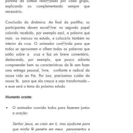
partilha da síntese realizada por cada grupo, 
explicando ou complementando sempre que 
necessário.  
Conclusão da dinâmica: Ao final da partilha, os 
participantes devem escrever no segundo papel 
colorido recebido, por exemplo azul, a palavra que 
mais  os marcou no estudo, e colocá-lo também no 
interior da cruz. O animador convida para que 
todos se aproximem e olhem todas as palavras que 
estão sobre a  cruz e faz um breve comentário, 
destacando, por exemplo, que pouco adianta  
compreender bem as características da fé sem fazer 
uma entrega pessoal, livre,  confiante e radical da 
nossa vida ao Pai. Por isso, precisamos cuidar da 
nossa fé,  para que ela cresça e seja transformada – 
e esse será o tema do próximo estudo. 
Momento orante:
O animador convida todos para fazerem juntos 
a oração:  
Senhor Jesus, eu creio em ti, mas ajuda-me para 
que minha fé penetre em meus  pensamentos e 