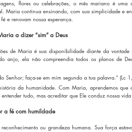
gens, flores ou celebrações, o mês mariano é uma o
al. Maria continua ensinando, com sua simplicidade e en
 fé e renovam nossa esperança.
ria a dizer “sim” a Deus
ões de Maria é sua disponibilidade diante da vontade 
do anjo, ela não compreendia todos os planos de Deu
 do Senhor; faça-se em mim segundo a tua palavra.” (Lc 1
história da humanidade. Com Maria, aprendemos que c
 entender tudo, mas acreditar que Ele conduz nossa vid
r a fé com humildade
reconhecimento ou grandeza humana. Sua força estava