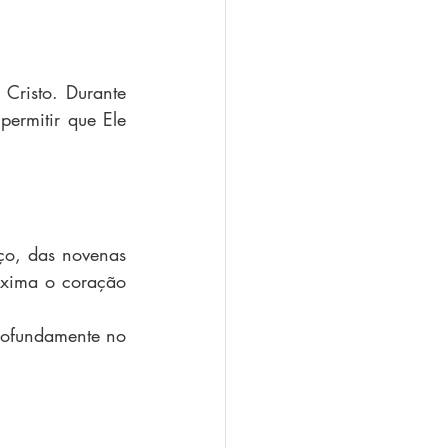
risto. Durante 
ermitir que Ele 
o, das novenas 
xima o coração 
ofundamente no 