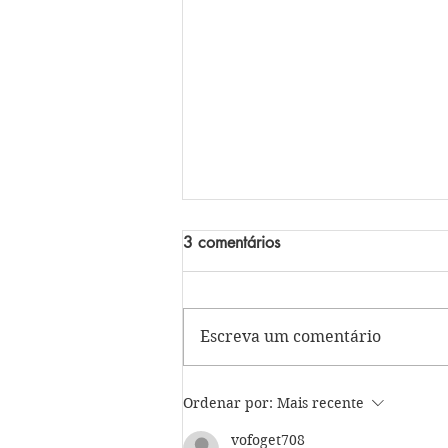
3 comentários
Escreva um comentário
Celebrações de agosto: um
Ordenar por:
Mais recente
caminho de fé, entrega e
vofoget708
transformação