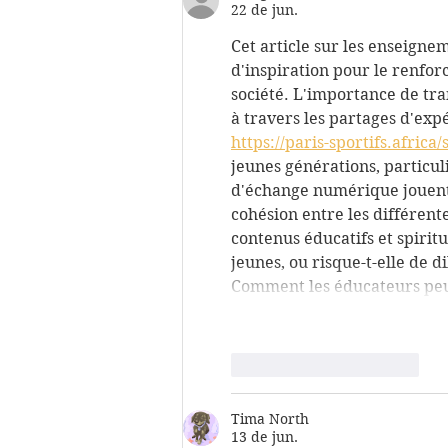
22 de jun.
Cet article sur les enseignem
d'inspiration pour le renfor
société. L'importance de tra
à travers les partages d'e
https://paris-sportifs.africa/
jeunes générations, particul
d'échange numérique jouent u
cohésion entre les différen
contenus éducatifs et spiritu
jeunes, ou risque-t-elle de d
Comment les éducateurs pe
Curtir
Responder
Tima North
13 de jun.