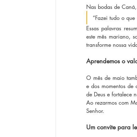
Nas bodas de Caná, 
“Fazei tudo o que E
Essas palavras resu
este mês mariano, s
transforme nossa vid
Aprendemos o val
O mês de maio també
e dos momentos de o
de Deus e fortalece 
Ao rezarmos com Mar
Senhor.
Um convite para l