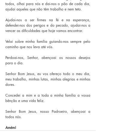
todos, olhai para nós e dai-nos o pão de cada dia, 
ajudai aqueles que não têm trabalho e nem teto.
Ajudai-nos a ser firmes na fé e na esperança, 
defendei-nos dos perigos e do pecado, ajudai-nos a 
vencer as dificuldades que hoje vamos encontrar.
Velai sobre minha família guiando-nos sempre pelo 
caminho que nos leva até vós.
Perdoai-nos, Senhor, abençoai os nossos desejos 
para o dia.
Senhor Bom Jesus, eu vos ofereço todo o meu dia, 
meu trabalho, minhas lutas, minhas alegrias e minhas 
dores.
Concedei a mim e a toda a minha família a vossa 
bênção e uma vida feliz.
Senhor Bom Jesus, nosso Padroeiro, abençoai a 
todos nós.
Amém!