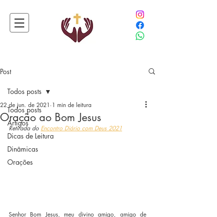
Post
Todos posts
22 de jun. de 2021
1 min de leitura
Todos posts
Oração ao Bom Jesus
Artigos
Retirada do 
Encontro Diário com Deus 2021
Dicas de Leitura
Dinâmicas
Orações
Senhor Bom Jesus, meu divino amigo, amigo de 