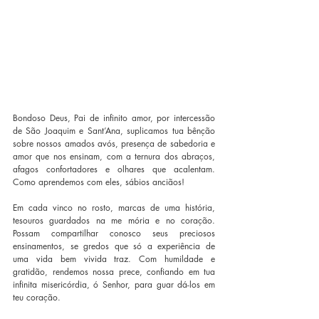
Bondoso Deus, Pai de infinito amor, por intercessão 
de São Joaquim e Sant’Ana, suplicamos tua bênção 
sobre nossos amados avós, presença de sabedoria e 
amor que nos ensinam, com a ternura dos abraços, 
afagos confortadores e olhares que acalentam. 
Como aprendemos com eles, sábios anciãos! 
Em cada vinco no rosto, marcas de uma história, 
tesouros guardados na me mória e no coração. 
Possam compartilhar conosco seus preciosos 
ensinamentos, se gredos que só a experiência de 
uma vida bem vivida traz. Com humildade e 
gratidão, rendemos nossa prece, confiando em tua 
infinita misericórdia, ó Senhor, para guar dá-los em 
teu coração. 