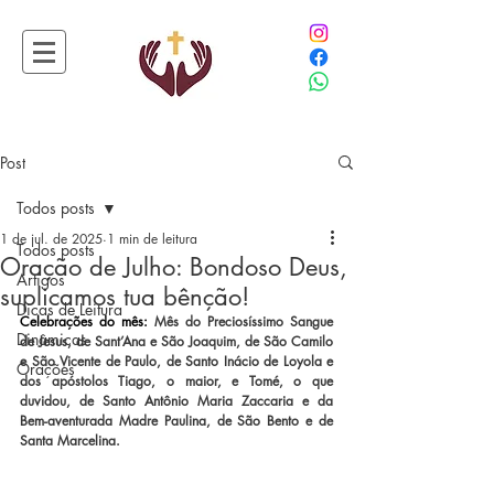
Post
Todos posts
1 de jul. de 2025
1 min de leitura
Todos posts
Oração de Julho: Bondoso Deus,
Artigos
suplicamos tua bênção!
Dicas de Leitura
Celebrações do mês: 
Mês do Preciosíssimo Sangue 
Dinâmicas
de Jesus, de Sant’Ana e São Joaquim, de São Camilo 
e São Vicente de Paulo, de Santo Inácio de Loyola e 
Orações
dos apóstolos Tiago, o maior, e Tomé, o que 
duvidou, de Santo Antônio Maria Zaccaria e da 
Bem-aventurada Madre Paulina, de São Bento e de 
Santa Marcelina. 