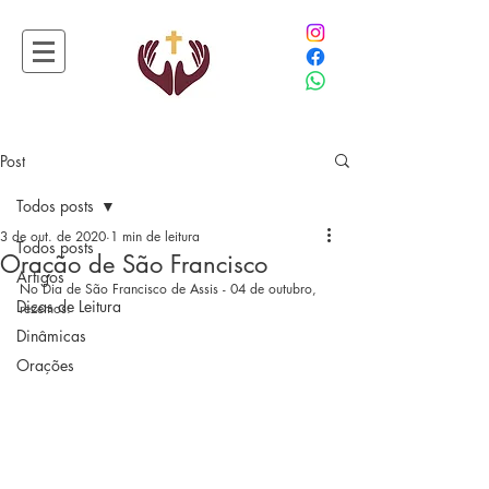
Post
Todos posts
3 de out. de 2020
1 min de leitura
Todos posts
Oração de São Francisco
Artigos
No Dia de São Francisco de Assis - 04 de outubro, 
Dicas de Leitura
rezemos:
Dinâmicas
Orações