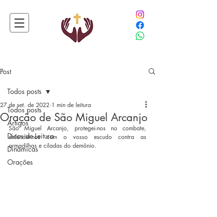
Post
Todos posts
27 de set. de 2022
1 min de leitura
Todos posts
Oração de São Miguel Arcanjo
Artigos
São Miguel Arcanjo, protegei-nos no combate, 
Dicas de Leitura
defendei-nos com o vosso escudo contra as 
armadilhas e ciladas do demônio.
Dinâmicas
Orações