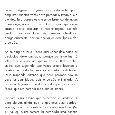
Pedro dirige-se a Jesus assustadamente para 
perguntar quantas vezes deve perdoar o irmão que o 
ofendeu. Isso porque os chefes de Israel condenavam 
a vingança, a ira e o rancor. Eles exigiam que quem 
errasse devia procurar a reconciliação, pedindo 
perdão por sua falta. As pessoas ofendidas, 
obrigatoriamente, deviam aceitar as desculpas e dar 
o perdão.
Ao se dirigir a Jesus, Pedro quer saber dele como os 
discípulos deveriam agir, porque os israelitas só 
toleravam o erro até quatro vezes. Pedro acha, 
então, que sugerindo sete vezes estava fazendo o 
máximo e, portanto, sete vezes seriam suficientes. 
Jesus responde dizendo que para perdoar não se 
deve ter quantidade, pois o perdão é ilimitado. A 
resposta de Jesus vai muito além do que já assustava 
Pedro, que era perdoar mais que os judeus.
Portanto Jesus ensina que o perdão é ilimitado. E 
para clarear, ainda mais, o que quer dizer perdoar 
sempre, conta a parábola dos dois devedores (Mt 
18,23-35). A um homem foi perdoada uma quantia 