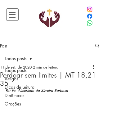
Post
Todos posts
11 de set. de 2020
2 min de leitura
Todos posts
Perdoar sem limites | MT 18,21-
Artigos
35
Dicas de Leitura
Por Pe. Almerindo da Silveira Barbosa
Dinâmicas
Orações