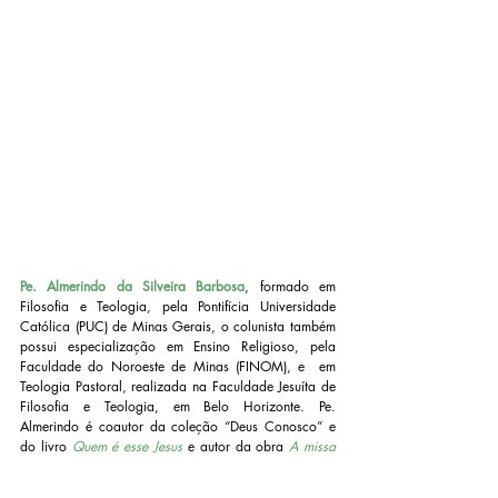
Pe. Almerindo da Silveira Barbosa
, formado em 
Filosofia e Teologia, pela Pontifícia Universidade 
Católica (PUC) de Minas Gerais, o colunista também 
possui especialização em Ensino Religioso, pela 
Faculdade do Noroeste de Minas (FINOM), e  em 
Teologia Pastoral, realizada na Faculdade Jesuíta de 
Filosofia e Teologia, em Belo Horizonte. Pe. 
Almerindo é coautor da coleção “Deus Conosco” e 
do livro 
Quem é esse Jesus
 e autor da obra 
A missa 
– Conhecer para viver
, também publicado pela 
Editora Vozes.