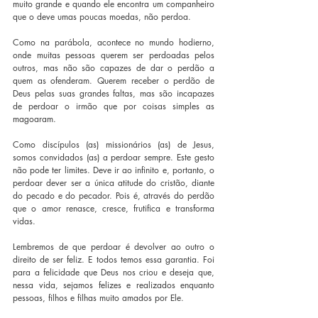
muito grande e quando ele encontra um companheiro 
que o deve umas poucas moedas, não perdoa.
Como na parábola, acontece no mundo hodierno, 
onde muitas pessoas querem ser perdoadas pelos 
outros, mas não são capazes de dar o perdão a 
quem as ofenderam. Querem receber o perdão de 
Deus pelas suas grandes faltas, mas são incapazes 
de perdoar o irmão que por coisas simples as 
magoaram.
Como discípulos (as) missionários (as) de Jesus, 
somos convidados (as) a perdoar sempre. Este gesto 
não pode ter limites. Deve ir ao infinito e, portanto, o 
perdoar dever ser a única atitude do cristão, diante 
do pecado e do pecador. Pois é, através do perdão 
que o amor renasce, cresce, frutifica e transforma 
vidas.
Lembremos de que perdoar é devolver ao outro o 
direito de ser feliz. E todos temos essa garantia. Foi 
para a felicidade que Deus nos criou e deseja que, 
nessa vida, sejamos felizes e realizados enquanto 
pessoas, filhos e filhas muito amados por Ele.