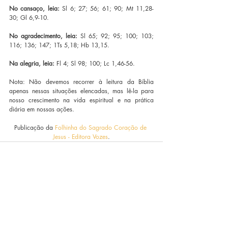
No cansaço, leia:
 Sl 6; 27; 56; 61; 90; Mt 11,28-
30; Gl 6,9-10.
No agradecimento, leia:
 Sl 65; 92; 95; 100; 103; 
116; 136; 147; 1Ts 5,18; Hb 13,15.
Na alegria, leia:
 Fl 4; Sl 98; 100; Lc 1,46-56.
Nota: Não devemos recorrer à leitura da Bíblia 
apenas nessas situações elencadas, mas lê-la para 
nosso crescimento na vida espiritual e na prática 
diária em nossas ações.
Publicação da 
Folhinha do Sagrado Coração de 
Jesus - Editora Vozes
.
Posts recentes
Ver tudo