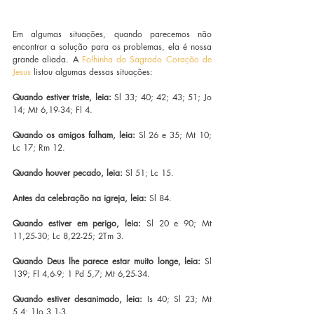
Em algumas situações, quando parecemos não 
encontrar a solução para os problemas, ela é nossa 
grande aliada. A 
Folhinha do Sagrado Coração de 
Jesus
 listou algumas dessas situações:
Quando estiver triste, leia:
 Sl 33; 40; 42; 43; 51; Jo 
14; Mt 6,19-34; Fl 4.
Quando os amigos falham, leia:
 Sl 26 e 35; Mt 10; 
Lc 17; Rm 12.
Quando houver pecado, leia:
 Sl 51; Lc 15.
Antes da celebração na igreja, leia:
 Sl 84.
Quando estiver em perigo, leia:
 Sl 20 e 90; Mt 
11,25-30; Lc 8,22-25; 2Tm 3.
Quando Deus lhe parece estar muito longe, leia:
 Sl 
139; Fl 4,6-9; 1 Pd 5,7; Mt 6,25-34.
Quando estiver desanimado, leia:
 Is 40; Sl 23; Mt 
5,4; 1Jo 3,1-3.