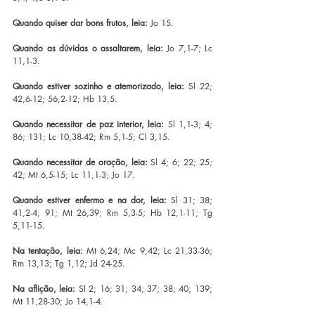
Quando quiser dar bons frutos, leia:
 Jo 15.
Quando as dúvidas o assaltarem, leia:
 Jo 7,1-7; Lc 
11,1-3.
Quando estiver sozinho e atemorizado, leia:
 Sl 22; 
42,6-12; 56,2-12; Hb 13,5.
Quando necessitar de paz interior, leia:
 Sl 1,1-3; 4; 
86; 131; Lc 10,38-42; Rm 5,1-5; Cl 3,15.
Quando necessitar de oração, leia:
 Sl 4; 6; 22; 25; 
42; Mt 6,5-15; Lc 11,1-3; Jo 17.
Quando estiver enfermo e na dor, leia:
 Sl 31; 38; 
41,2-4; 91; Mt 26,39; Rm 5,3-5; Hb 12,1-11; Tg 
5,11-15.
Na tentação, leia:
 Mt 6,24; Mc 9,42; Lc 21,33-36; 
Rm 13,13; Tg 1,12; Jd 24-25.
Na aflição, leia:
 Sl 2; 16; 31; 34; 37; 38; 40; 139; 
Mt 11,28-30; Jo 14,1-4.