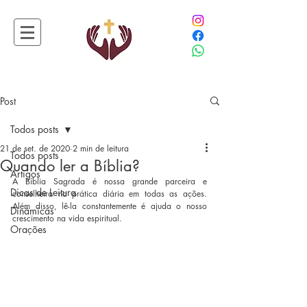
Post
Todos posts
21 de set. de 2020
2 min de leitura
Todos posts
Quando ler a Bíblia?
Artigos
A Bíblia Sagrada é nossa grande parceira e 
Dicas de Leitura
conselheira na prática diária em todas as ações. 
Além disso, lê-la constantemente é ajuda o nosso 
Dinâmicas
crescimento na vida espiritual.
Orações