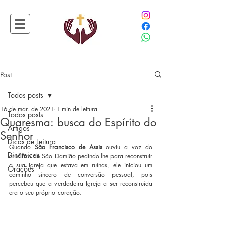
Post
Todos posts
16 de mar. de 2021
1 min de leitura
Todos posts
Quaresma: busca do Espírito do
Artigos
Senhor
Dicas de Leitura
Quando 
São Francisco de Assis
 ouviu a voz do 
Dinâmicas
crucifixo de São Damião pedindo-lhe para reconstruir 
a sua igreja que estava em ruínas, ele iniciou um 
Orações
caminho sincero de conversão pessoal, pois 
percebeu que a verdadeira Igreja a ser reconstruída 
era o seu próprio coração.