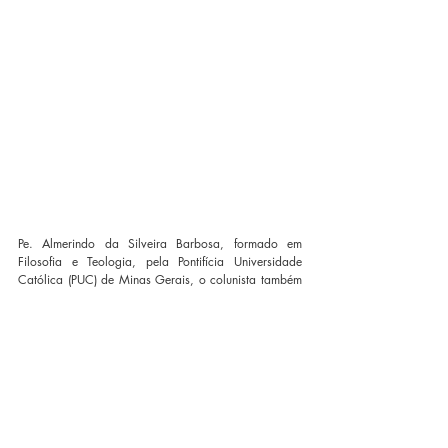
Pe. Almerindo da Silveira Barbosa, formado em 
Filosofia e Teologia, pela Pontifícia Universidade 
Católica (PUC) de Minas Gerais, o colunista também 
possui especialização em Ensino Religioso, pela 
Faculdade do Noroeste de Minas (FINOM), e  em 
Teologia Pastoral, realizada na Faculdade Jesuíta de 
Filosofia e Teologia, em Belo Horizonte. Pe. 
Almerindo é coautor da coleção “
Deus Conosco
” e 
do livro 
Quem é esse Jesus
 e autor da obra 
A missa 
– Conhecer para viver
, também publicado pela 
Editora Vozes.