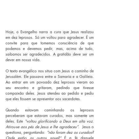
Hoje, o Evangelho narra a cura que Jesus realizou 
em dez leprosos. Só um voltou para agradecer. É um 
convite para que tomemos consciência de que 
podemos e devemos pedir, mas, acima de tudo, 
saibamos ser agradecidos. A gratidão deve ser um 
dever em nossa vida.
O texto evangélico nos situa com Jesus a caminho de 
Jerusalém. Ele passava entre a Samaria e a Galileia. 
Ao entrar em um povoado dez leprosos vieram ao 
seu encontro e gritaram, pedindo que tivesse 
compaixão deles. Jesus atendeu ao pedido e pediu 
que eles fossem se apresentar aos sacerdotes.
Quando estavam caminhando os leprosos 
perceberam que estavam curados, mas somente um 
deles. Este 
“voltou glorificando a Deus em alta voz. 
Atirou-se aos pés de Jesus e lhe agradeceu”
.  Jesus o 
questiona, perguntando: 
“não foram dez os curados? 
Onde estão os outros nove?”
 É a fé daquele 