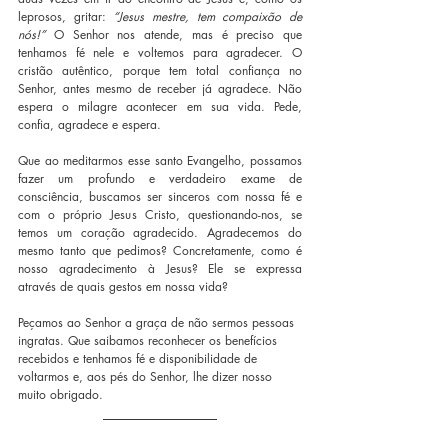
leprosos, gritar: 
“Jesus mestre, tem compaixão de 
nós!”
 O Senhor nos atende, mas é preciso que 
tenhamos fé nele e voltemos para agradecer. O 
cristão autêntico, porque tem total confiança no 
Senhor, antes mesmo de receber já agradece. Não 
espera o milagre acontecer em sua vida. Pede, 
confia, agradece e espera. 
Que ao meditarmos esse santo Evangelho, possamos 
fazer um profundo e verdadeiro exame de 
consciência, buscamos ser sinceros com nossa fé e 
com o próprio Jesus Cristo, questionando-nos, se 
temos um coração agradecido. Agradecemos do 
mesmo tanto que pedimos? Concretamente, como é 
nosso agradecimento à Jesus? Ele se expressa 
através de quais gestos em nossa vida? 
Peçamos ao Senhor a graça de não sermos pessoas 
ingratas. Que saibamos reconhecer os benefícios 
recebidos e tenhamos fé e disponibilidade de 
voltarmos e, aos pés do Senhor, lhe dizer nosso 
muito obrigado.