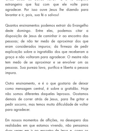
estrangeiro que faz com que ele volte para 
agradecer. Por isso ouve Jesus lhe dizendo para 
levantar e ir, pois, sua fé o
salvou!
Quantos ensinamentos podemos extrair do Evangelho 
deste domingo. Entre eles, podemos citar a 
disposição de Jesus de caminhar ir ao encontro das 
pessoas; de não ter medo de aproximar dos que 
eram considerados impuros; da firmeza de pedir 
explicação sobre a ingratidão dos que receberam a 
graça e não voltaram para agradecer. O mestre não 
tem medo de se aproximar e se envolver om as 
pessoas. Sua pureza lava, purifica e liberta a pessoa 
impura.
Outro ensinamento, e é o que gostaria de deixar 
como mensagem central, é sobre a gratidão. Hoje 
não somos diferentes daqueles leprosos. Gostamos 
demais de correr atrás de Jesus, para lhe gritar e 
pedir socorro, mas temos muita dificuldade de voltar 
para agradecer.
Em nossos momentos de aflições, no desespero das 
realidades em que estamos vivendo, não pensamos 
duas vezes em ir ao encontro de Jesus e, como os 