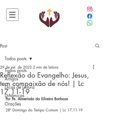
Post
Todos posts
29 de set. de 2022
2 min de leitura
Todos posts
Reflexão do Evangelho: Jesus,
Artigos
tem compaixão de nós! | Lc
Dicas de Leitura
17,11-19
Dinâmicas
Por Pe. Almerindo da Silveira Barbosa
Orações
28º Domingo do Tempo Comum | Lc 17,11-19