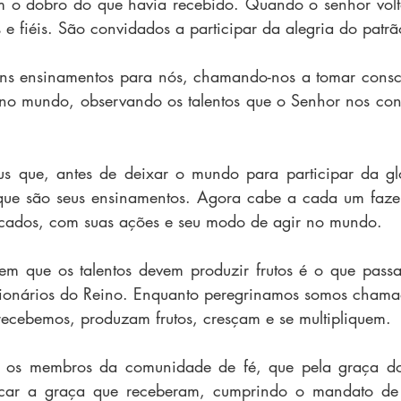
ram o dobro do que havia recebido. Quando o senhor vol
 e fiéis. São convidados a participar da alegria do patrã
uns ensinamentos para nós, chamando-nos a tomar consci
no mundo, observando os talentos que o Senhor nos conf
us que, antes de deixar o mundo para participar da gló
 que são seus ensinamentos. Agora cabe a cada um fazer
licados, com suas ações e seu modo de agir no mundo.
m que os talentos devem produzir frutos é o que pass
sionários do Reino. Enquanto peregrinamos somos chamad
 recebemos, produzam frutos, cresçam e se multipliquem. 
s os membros da comunidade de fé, que pela graça do
car a graça que receberam, cumprindo o mandato de J