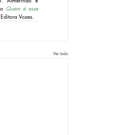
e. Almerindo é 
ro 
Quem é esse 
Editora Vozes.
Ver tudo