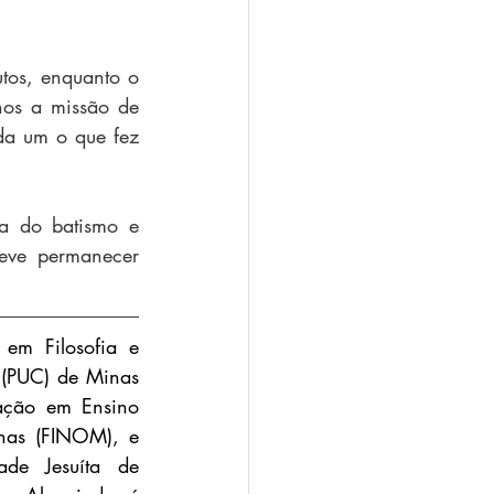
tos, enquanto o 
nos a missão de 
da um o que fez 
a do batismo e 
eve permanecer 
em Filosofia e 
 (PUC) de Minas 
ação em Ensino 
as (FINOM), e  
ade Jesuíta de 