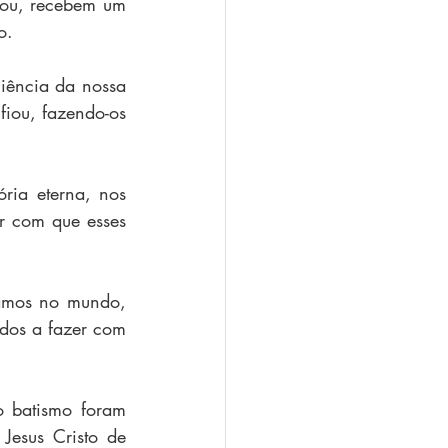
tou, recebem um 
o. 
ência da nossa 
iou, fazendo-os 
ria eterna, nos 
 com que esses 
amos no mundo, 
os a fazer com 
 batismo foram 
esus Cristo de 