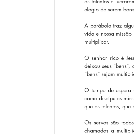
os talentos e lucra
elogio de serem bons
A parábola traz alg
vida e nossa missão 
multiplicar.
O senhor rico é Jes
deixou seus “bens”,
“bens” sejam multip
O tempo de espera e
como discípulos mis
que os talentos, que
Os servos são todo
chamados a multipli