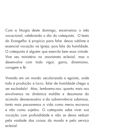
Com a liturgia deste domingo, encerramos o mês 
vocacional, celebrando o dia do catequista.  O texto 
do Evangelho é propício para falar dessa sublime e 
essencial vocação na Igreja, pois fala da humildade. 
O catequista é alguém que exercita bem essa virtude. 
Vive seu ministério no anonimato eclesial, mas o 
desenvolve com todo vigor, garra, dinamismo, 
coragem e fé.
Vivendo em um mundo secularizado e egoísta, onde 
tudo é produção e lucro, falar de humildade chega a 
ser escândalo!  Mas, lembremo-nos: quanto mais nos 
envolvemos na dinâmica maldita e desumana do 
acúmulo desnecessário e da sobrevivência submissa, 
tanto mais passaremos a vida como meros escravos 
e não como sujeitos. O catequista sabe viver sua 
vocação com profundidade e não se deixa seduzir 
pela vaidade das coisas do mundo e pelo serviço 
eclesial.