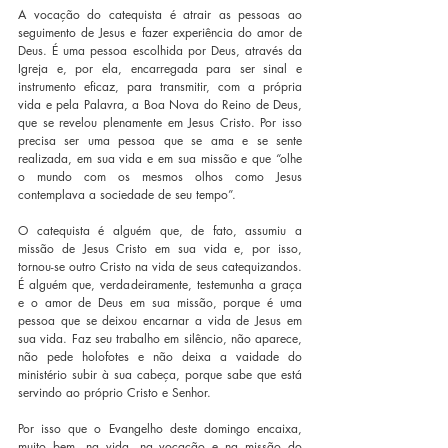
A vocação do catequista é atrair as pessoas ao 
seguimento de Jesus e fazer experiência do amor de 
Deus. É uma pessoa escolhida por Deus, através da 
Igreja e, por ela, encarregada para ser sinal e 
instrumento eficaz, para transmitir, com a própria 
vida e pela Palavra, a Boa Nova do Reino de Deus, 
que se revelou plenamente em Jesus Cristo. Por isso 
precisa ser uma pessoa que se ama e se sente 
realizada, em sua vida e em sua missão e que “olhe 
o mundo com os mesmos olhos como Jesus 
contemplava a sociedade de seu tempo”. 
O catequista é alguém que, de fato, assumiu a 
missão de Jesus Cristo em sua vida e, por isso, 
tornou-se outro Cristo na vida de seus catequizandos. 
É alguém que, verdadeiramente, testemunha a graça 
e o amor de Deus em sua missão, porque é uma 
pessoa que se deixou encarnar a vida de Jesus em 
sua vida. Faz seu trabalho em silêncio, não aparece, 
não pede holofotes e não deixa a vaidade do 
ministério subir à sua cabeça, porque sabe que está 
servindo ao próprio Cristo e Senhor. 
Por isso que o Evangelho deste domingo encaixa, 
muito bem, na vida, na vocação e na missão do 