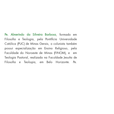
Pe. Almerindo da Silveira Barbosa
, formado em 
Filosofia e Teologia, pela Pontifícia Universidade 
Católica (PUC) de Minas Gerais, o colunista também 
possui especialização em Ensino Religioso, pela 
Faculdade do Noroeste de Minas (FINOM), e  em 
Teologia Pastoral, realizada na Faculdade Jesuíta de 
Filosofia e Teologia, em Belo Horizonte. Pe. 
Almerindo é coautor da coleção “Deus Conosco” e 
do livro 
Quem é esse Jesus
 e autor da obra 
A missa 
– Conhecer para viver
, também publicado pela 
Editora Vozes.