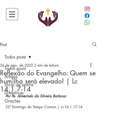
Post
Todos posts
26 de ago. de 2022
2 min de leitura
Todos posts
Reflexão do Evangelho: Quem se
Artigos
humilha será elevado! | Lc
Dicas de Leitura
14,1.7-14
Dinâmicas
Por Pe. Almerindo da Silveira Barbosa
Orações
22º Domingo do Tempo Comum | Lc14,1.17-14