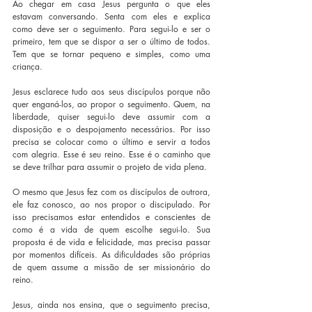
Ao chegar em casa Jesus pergunta o que eles 
estavam conversando. Senta com eles e explica 
como deve ser o seguimento. Para segui-lo e ser o 
primeiro, tem que se dispor a ser o último de todos. 
Tem que se tornar pequeno e simples, como uma 
criança.
Jesus esclarece tudo aos seus discípulos porque não 
quer enganá-los, ao propor o seguimento. Quem, na 
liberdade, quiser segui-lo deve assumir com a 
disposição e o despojamento necessários. Por isso 
precisa se colocar como o último e servir a todos 
com alegria. Esse é seu reino. Esse é o caminho que 
se deve trilhar para assumir o projeto de vida plena.
O mesmo que Jesus fez com os discípulos de outrora, 
ele faz conosco, ao nos propor o discipulado. Por 
isso precisamos estar entendidos e conscientes de 
como é a vida de quem escolhe segui-lo. Sua 
proposta é de vida e felicidade, mas precisa passar 
por momentos difíceis. As dificuldades são próprias 
de quem assume a missão de ser missionário do 
reino.
Jesus, ainda nos ensina, que o seguimento precisa, 