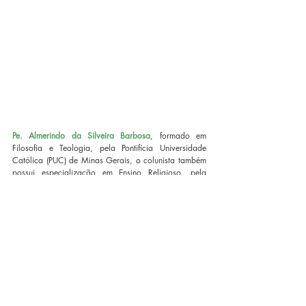
Pe. Almerindo da Silveira Barbosa
, formado em 
Filosofia e Teologia, pela Pontifícia Universidade 
Católica (PUC) de Minas Gerais, o colunista também 
possui especialização em Ensino Religioso, pela 
Faculdade do Noroeste de Minas (FINOM), e  em 
Teologia Pastoral, realizada na Faculdade Jesuíta de 
Filosofia e Teologia, em Belo Horizonte. Pe. 
Almerindo é coautor da coleção “Deus Conosco” e 
do livro 
Quem é esse Jesus
 e autor da obra 
A missa 
– Conhecer para viver
, também publicado pela 
Editora Vozes.