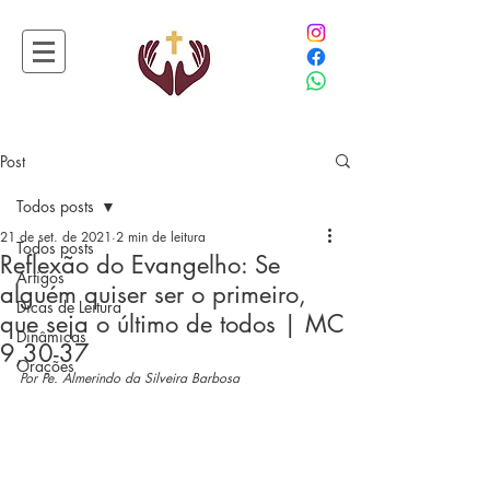
Post
Todos posts
21 de set. de 2021
2 min de leitura
Todos posts
Reflexão do Evangelho: Se
Artigos
alguém quiser ser o primeiro,
Dicas de Leitura
que seja o último de todos | MC
Dinâmicas
9,30-37
Orações
Por Pe. Almerindo da Silveira Barbosa