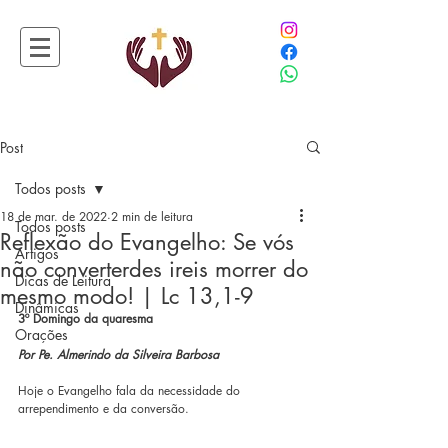
Post
Todos posts
18 de mar. de 2022
2 min de leitura
Todos posts
Reflexão do Evangelho: Se vós
Artigos
não converterdes ireis morrer do
Dicas de Leitura
mesmo modo! | Lc 13,1-9
Dinâmicas
3º Domingo da quaresma
Orações
Por Pe. Almerindo da Silveira Barbosa
Hoje o Evangelho fala da necessidade do 
arrependimento e da conversão.  