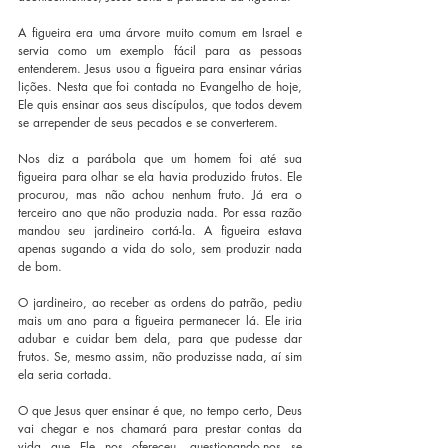
A figueira era uma árvore muito comum em Israel e 
servia como um exemplo fácil para as pessoas 
entenderem. Jesus usou a figueira para ensinar várias 
lições. Nesta que foi contada no Evangelho de hoje, 
Ele quis ensinar aos seus discípulos, que todos devem 
se arrepender de seus pecados e se converterem.
Nos diz a parábola que um homem foi até sua 
figueira para olhar se ela havia produzido frutos. Ele 
procurou, mas não achou nenhum fruto. Já era o 
terceiro ano que não produzia nada. Por essa razão 
mandou seu jardineiro cortá-la. A figueira estava 
apenas sugando a vida do solo, sem produzir nada 
de bom.
O jardineiro, ao receber as ordens do patrão, pediu 
mais um ano para a figueira permanecer lá. Ele iria 
adubar e cuidar bem dela, para que pudesse dar 
frutos. Se, mesmo assim, não produzisse nada, aí sim 
ela seria cortada.
O que Jesus quer ensinar é que, no tempo certo, Deus 
vai chegar e nos chamará para prestar contas da 
vida que Ele nos ofereceu, questionando-nos se 