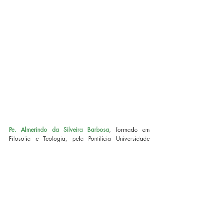
Pe. Almerindo da Silveira Barbosa
, formado em 
Filosofia e Teologia, pela Pontifícia Universidade 
Católica (PUC) de Minas Gerais, o colunista também 
possui especialização em Ensino Religioso, pela 
Faculdade do Noroeste de Minas (FINOM), e  em 
Teologia Pastoral, realizada na Faculdade Jesuíta de 
Filosofia e Teologia, em Belo Horizonte. Pe. 
Almerindo é coautor da coleção “Deus Conosco” e 
do livro 
Quem é esse Jesus
 e autor da obra 
A missa 
– Conhecer para viver
, também publicado pela 
Editora Vozes.