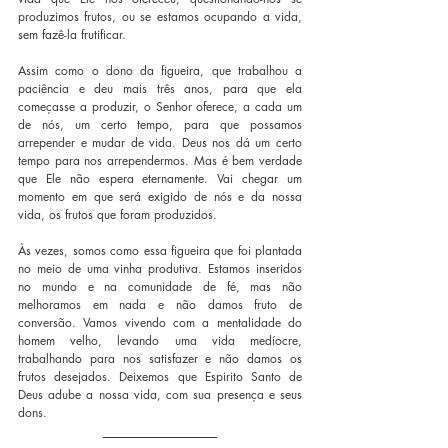
produzimos frutos, ou se estamos ocupando a vida, 
sem fazê-la frutificar. 
Assim como o dono da figueira, que trabalhou a 
paciência e deu mais três anos, para que ela 
começasse a produzir, o Senhor oferece, a cada um 
de nós, um certo tempo, para que possamos 
arrepender e mudar de vida. Deus nos dá um certo 
tempo para nos arrependermos. Mas é bem verdade 
que Ele não espera eternamente. Vai chegar um 
momento em que será exigido de nós e da nossa 
vida, os frutos que foram produzidos.
Às vezes, somos como essa figueira que foi plantada 
no meio de uma vinha produtiva. Estamos inseridos 
no mundo e na comunidade de fé, mas não 
melhoramos em nada e não damos fruto de 
conversão. Vamos vivendo com a mentalidade do 
homem velho, levando uma vida medíocre, 
trabalhando para nos satisfazer e não damos os 
frutos desejados. Deixemos que Espirito Santo de 
Deus adube a nossa vida, com sua presença e seus 
dons.