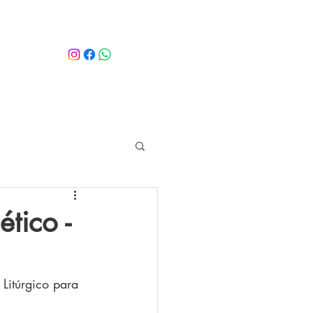
tico -
Litúrgico para 