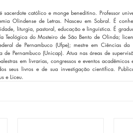
é sacerdote católico e monge beneditino. Professor univers
ia Olindense de Letras. Nasceu em Sobral. É conhec
lidade, liturgia, pastoral, educação e linguística. É gradu
la Teológica do Mosteiro de São Bento de Olinda; licen
ederal de Pernambuco (Ufpe); mestre em Ciências da 
ca de Pernambuco (Unicap). Atua nas áreas de supervisã
alestras em livrarias, congressos e eventos acadêmicos e
os seus livros e de sua investigação científica. Publica
us e Liceu.