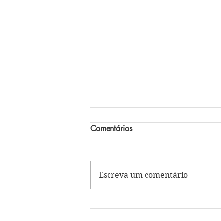
Comentários
Escreva um comentário
Celebrações de agosto: um
caminho de fé, entrega e