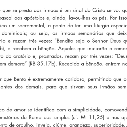
 que se presta aos irmãos é um sinal do Cristo servo, qu
scal aos apóstolos e, ainda, lavou-lhes os pés. Por isso,
ico um sacramental, a ponto de ter uma liturgia especial
 dominicais; ou seja, os irmãos semanários que deix
ório e rezam três vezes: “Bendito seja o Senhor Deus q
b), e recebem a bênção. Aqueles que iniciarão a semana
 do oratório e, prostrados, rezam por três vezes: “Deu
 sem demora” (RB 35,17b). Recebida a bênção, entram no 
ar que Bento é extremamente caridoso, permitindo que o
 antes dos demais, para que sirvam seus irmãos sem
ico de amor se identifica com a simplicidade, comovend
mistérios do Reino aos simples (cf. Mt 11,25) e nos aju
nto de orgulho, inveja, ciúme, grandeza, superioridade..