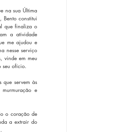
e na sua Última 
 Bento constitui 
 que finaliza o 
am a atividade 
ue me ajudou e 
 nesse serviço 
s, vinde em meu 
seu ofício.
s que servem às 
 murmuração e 
o o coração de 
da a extrair do 
.