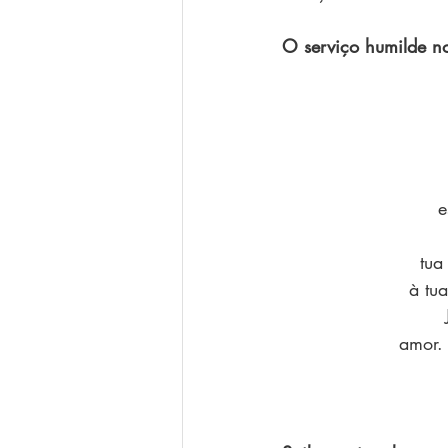
O serviço humilde n
e
tua
à tu
amor.