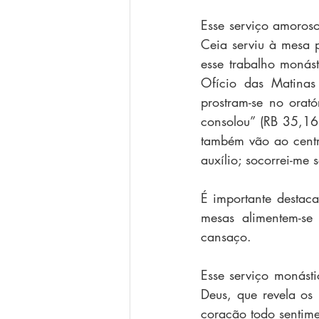
Esse serviço amoroso
Ceia serviu à mesa pa
esse trabalho monást
Ofício das Matinas
prostram-se no orat
consolou” (RB 35,16
também vão ao centro
auxílio; socorrei-me
É importante destac
mesas alimentem-se
cansaço.
Esse serviço monást
Deus, que revela os 
coração todo sentime