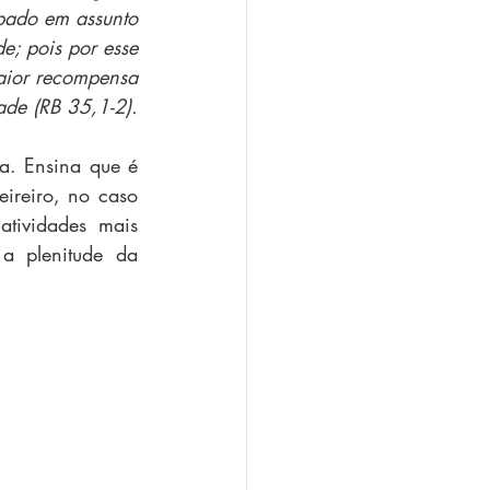
pado em assunto
de; pois por esse
aior recompensa
ade (RB 35,1-2).
. Ensina que é 
ireiro, no caso 
ividades mais 
a plenitude da 