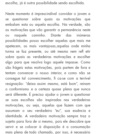
escolha, já é outra possibilidade sendo escolhida.
Neste momento é imprescindível convidar o jovem a 
se questionar sobre quais as motivações que 
embalam esta ou aquela escolha. Na verdade, são 
as motivações que vão garantir a permanência neste 
ou naquele caminho. Diante das inúmeras 
possibilidades posso escolher aquelas que mais me 
apetecem, as mais vantajosas,aquelas onde minha 
turma se faz presente, ou até mesmo nem refl etir 
sobre quais as verdadeiras motivações e escolher 
algo para que resolva logo aquele impasse. Como 
são frágeis estas motivações, pois partem de fora e 
tentam convencer o nosso interior, e como não se 
consegue tal convencimento, fi ca-se com a terrível 
resignação: “deixa assim mesmo, está bom”, reinam 
o conformismo e a certeza quase plena que nunca 
será diferente. É preciso ajudar o jovem a questionar 
se suas escolhas são inspiradas nas verdadeiras 
motivações, ou seja, aquelas que fazem com que 
assumam o seu verdadeiro “eu”, sua essência e 
identidade. A verdadeira motivação sempre traz o 
sujeito para fora de si mesmo, pois ele descobre que 
servir e se colocar à disposição é a consumação 
mais plena de todo chamado, por isso, é necessário 