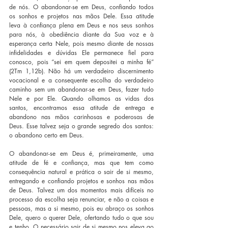
de nós. O abandonar-se em Deus, confiando todos 
os sonhos e projetos nas mãos Dele. Essa atitude 
leva à confiança plena em Deus e nos seus sonhos 
para nós, à obediência diante da Sua voz e à 
esperança certa Nele, pois mesmo diante de nossas 
infidelidades e dúvidas Ele permanece fiel para 
conosco, pois “sei em quem depositei a minha fé” 
(2Tm 1,12b). Não há um verdadeiro discernimento 
vocacional e a consequente escolha do verdadeiro 
caminho sem um abandonar-se em Deus, fazer tudo 
Nele e por Ele. Quando olhamos as vidas dos 
santos, encontramos essa atitude de entrega e 
abandono nas mãos carinhosas e poderosas de 
Deus. Esse talvez seja o grande segredo dos santos: 
o abandono certo em Deus.
O abandonar-se em Deus é, primeiramente, uma 
atitude de fé e confiança, mas que tem como 
consequência natural e prática o sair de si mesmo, 
entregando e confiando projetos e sonhos nas mãos 
de Deus. Talvez um dos momentos mais difíceis no 
processo da escolha seja renunciar, e não a coisas e 
pessoas, mas a si mesmo, pois eu abraço os sonhos 
Dele, quero o querer Dele, ofertando tudo o que sou 
e tenho. O necessário sair de si mesmo nos eleva ao 