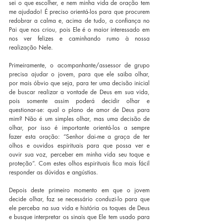
sei o que escolher, e nem minha vida de oração tem 
me ajudado! É preciso orientá-los para que procurem 
redobrar a calma e, acima de tudo, a confiança no 
Pai que nos criou, pois Ele é o maior interessado em 
nos ver felizes e caminhando rumo à nossa 
realização Nele.
Primeiramente, o acompanhante/assessor de grupo 
precisa ajudar o jovem, para que ele saiba olhar, 
por mais óbvio que seja, para ter uma decisão inicial 
de buscar realizar a vontade de Deus em sua vida, 
pois somente assim poderá decidir olhar e 
questionar-se: qual o plano de amor de Deus para 
mim? Não é um simples olhar, mas uma decisão de 
olhar, por isso é importante orientá-los a sempre 
fazer esta oração: “Senhor dai-me a graça de ter 
olhos e ouvidos espirituais para que possa ver e 
ouvir sua voz, perceber em minha vida seu toque e 
proteção”. Com estes olhos espirituais fica mais fácil 
responder as dúvidas e angústias.
Depois deste primeiro momento em que o jovem 
decide olhar, faz se necessário conduzi-lo para que 
ele perceba na sua vida e história os toques de Deus 
e busque interpretar os sinais que Ele tem usado para 