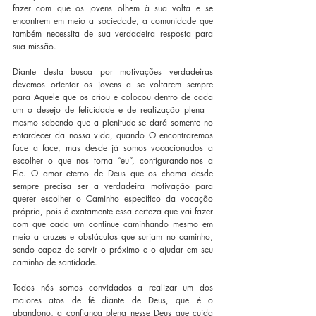
fazer com que os jovens olhem à sua volta e se 
encontrem em meio a sociedade, a comunidade que 
também necessita de sua verdadeira resposta para 
sua missão.
Diante desta busca por motivações verdadeiras 
devemos orientar os jovens a se voltarem sempre 
para Aquele que os criou e colocou dentro de cada 
um o desejo de felicidade e de realização plena – 
mesmo sabendo que a plenitude se dará somente no 
entardecer da nossa vida, quando O encontraremos 
face a face, mas desde já somos vocacionados a 
escolher o que nos torna “eu”, configurando-nos a 
Ele. O amor eterno de Deus que os chama desde 
sempre precisa ser a verdadeira motivação para 
querer escolher o Caminho específico da vocação 
própria, pois é exatamente essa certeza que vai fazer 
com que cada um continue caminhando mesmo em 
meio a cruzes e obstáculos que surjam no caminho, 
sendo capaz de servir o próximo e o ajudar em seu 
caminho de santidade.
Todos nós somos convidados a realizar um dos 
maiores atos de fé diante de Deus, que é o 
abandono, a confiança plena nesse Deus que cuida 