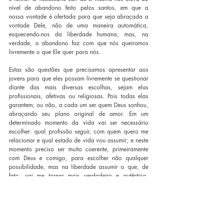
nível de abandono feito pelos santos, em que a 
nossa vontade é ofertada para que seja abraçada a 
vontade Dele, não de uma maneira automática, 
esquecendo-nos da liberdade humana, mas, na 
verdade, o abandono faz com que nós queiramos 
livremente o que Ele quer para nós.
Estas são questões que precisamos apresentar aos 
jovens para que eles possam livremente se questionar 
diante das mais diversas escolhas, sejam elas 
profissionais, afetivas ou religiosas. Pois todas elas 
garantem, ou não, a cada um ser quem Deus sonhou, 
abraçando seu plano original de amor. Em um 
determinado momento da vida vai ser necessário 
escolher: qual profissão seguir, com quem quero me 
relacionar e qual estado de vida vou assumir; e neste 
momento preciso ser muito coerente, primeiramente 
com Deus e comigo, para escolher não qualquer 
possibilidade, mas na liberdade assumir o que, de 
fato, vai me tornar mais verdadeiro e autêntico, 
mesmo estando em uma época em que o mundo nos 
parece tão ilusório e mentiroso. Ser quem nascemos 
para ser: eis o grande desafio desta proposta de 
autenticidade diante das possibilidades e caminhos.