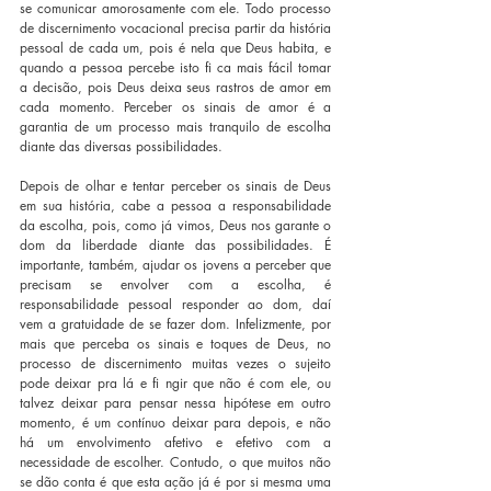
se comunicar amorosamente com ele. Todo processo 
de discernimento vocacional precisa partir da história 
pessoal de cada um, pois é nela que Deus habita, e 
quando a pessoa percebe isto fi ca mais fácil tomar 
a decisão, pois Deus deixa seus rastros de amor em 
cada momento. Perceber os sinais de amor é a 
garantia de um processo mais tranquilo de escolha 
diante das diversas possibilidades.
Depois de olhar e tentar perceber os sinais de Deus 
em sua história, cabe a pessoa a responsabilidade 
da escolha, pois, como já vimos, Deus nos garante o 
dom da liberdade diante das possibilidades. É 
importante, também, ajudar os jovens a perceber que 
precisam se envolver com a escolha, é 
responsabilidade pessoal responder ao dom, daí 
vem a gratuidade de se fazer dom. Infelizmente, por 
mais que perceba os sinais e toques de Deus, no 
processo de discernimento muitas vezes o sujeito 
pode deixar pra lá e fi ngir que não é com ele, ou 
talvez deixar para pensar nessa hipótese em outro 
momento, é um contínuo deixar para depois, e não 
há um envolvimento afetivo e efetivo com a 
necessidade de escolher. Contudo, o que muitos não 
se dão conta é que esta ação já é por si mesma uma 