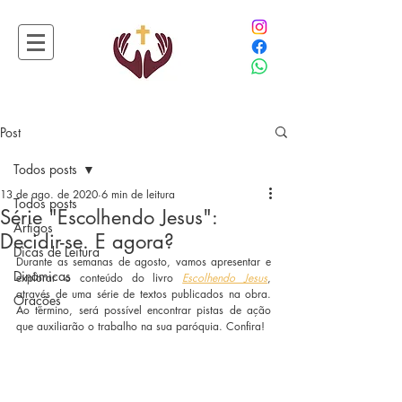
Post
Todos posts
13 de ago. de 2020
6 min de leitura
Todos posts
Série "Escolhendo Jesus":
Artigos
Decidir-se. E agora?
Dicas de Leitura
Durante as semanas de agosto, vamos apresentar e 
Dinâmicas
explorar o conteúdo do livro 
Escolhendo Jesus
, 
através de uma série de textos publicados na obra. 
Orações
Ao término, será possível encontrar pistas de ação 
que auxiliarão o trabalho na sua paróquia. Confira!