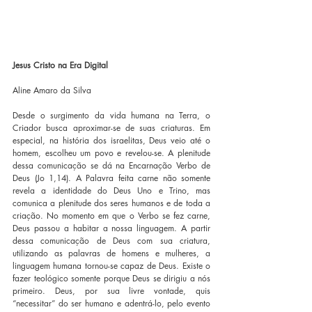
Jesus Cristo na Era Digital
Aline Amaro da Silva
Desde o surgimento da vida humana na Terra, o 
Criador busca aproximar-se de suas criaturas. Em 
especial, na história dos israelitas, Deus veio até o 
homem, escolheu um povo e revelou-se. A plenitude 
dessa comunicação se dá na Encarnação Verbo de 
Deus (Jo 1,14). A Palavra feita carne não somente 
revela a identidade do Deus Uno e Trino, mas 
comunica a plenitude dos seres humanos e de toda a 
criação. No momento em que o Verbo se fez carne, 
Deus passou a habitar a nossa linguagem. A partir 
dessa comunicação de Deus com sua criatura, 
utilizando as palavras de homens e mulheres, a 
linguagem humana tornou-se capaz de Deus. Existe o 
fazer teológico somente porque Deus se dirigiu a nós 
primeiro. Deus, por sua livre vontade, quis 
“necessitar” do ser humano e adentrá-lo, pelo evento 