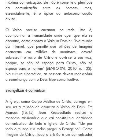
máxima comunicação. Ele não é somente a plenitude 
da comunicação entre os homens, mas, 
essencialmente, é o ápice da autocomunicação 
divina.
O Verbo precisa encarnar na rede, isto é, 
acompanhar a humanidade onde quer que ela se 
encontre, como aponta a Verbum Domini: “No mundo 
da internet, que permite que bilhões de imagens 
apareçam em milhões de monitores, deverá 
sobressair o rosto de Cristo e ouvir-se a sua voz, 
porque, se não há espaço para Cristo, não há 
espaço para o homem” (BENTO XVI, 2010, n. 133). 
Na cultura cibernética, as pessoas devem redescobrir 
a semelhança com o Deus hipercomunicativo.
Evangelizar é comunicar
A Igreja, como Corpo Místico de Cristo, carrega em 
seu ser a missão de anunciar o Verbo de Deus. Em 
Marcos (16,15), Jesus Ressuscitado realiza o 
mandato missionário que vai constituir a identidade 
comunicativa de toda a Igreja de Cristo: “Ide por 
todo o mundo e a todos pregai o Evangelho”. Como 
imagem de Cristo, todo o cristão é um comunicador 