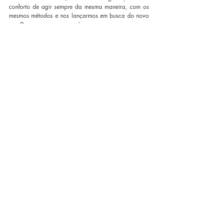
conforto de agir sempre da mesma maneira, com os 
mesmos métodos e nos lançarmos em busca do novo 
que Deus preparou para nós.
Pistas de ação:
Para realizarmos uma reforma em nossa mentalidade, 
Santo Inácio de Loyola ensinou a importância do 
exame de consciência, da revisão de vida diária. 
Inspirados nessa vivência, iniciemos nossa metanoia 
digital com um encontro pessoal com o Senhor.
 Escolha um momento e local silencioso no seu 
dia. Faça uma oração para se conectar com 
Deus e se colocar conscientemente diante d’Ele.
Escreva num papel o que você pensava até 
então sobre a internet e como você se 
comportava nela, descreva suas boas e más 
atitudes, apresentando-as ao Senhor. Se 
perceber que cometeu pecados no meio digital, 
aproveite esse exame de consciência em sua 
próxima confissão.
Medite com Deus qual deve ser sua visão e 
ação a partir de agora. Trace metas e 
propósitos de mudança para sua vida tanto on-
line quanto off-line e comece já a praticar seus 