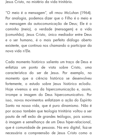
Jesus Cristo, no mistério da vida trinitária.
“O meio é a mensagem”, afi rmou McLuhan (1964). 
Por analogia, podemos dizer que o Filho é o meio e 
a mensagem da autocomunicação de Deus; Ele é o 
caminho (meio), a verdade (mensagem) e a vida 
(comunhão). Jesus Cristo, único mediador entre Deus 
e o ser humano, é o mais perfeito diálogo aberto 
existente, que continua nos chamando a participar da 
nova vida n’Ele.
Cada momento histórico salienta um traço de Deus e 
enfatiza um ponto de vista sobre Cristo, uma 
característica do ser de Jesus. Por exemplo, no 
momento que a ciência histórica se desenvolveu 
fortemente, o estudo sobre Jesus histórico eclodiu. 
Hoje vivemos a era da hipercomunicação e, assim, 
irrompe a imagem do Deus hipercomunicativo. Por 
isso, novos movimentos enfatizam a ação do Espírito 
Santo na nossa vida, que é puro dinamismo. Não é 
por acaso também que teologia trinitária voltou a ser 
pauta de refl exão de grandes teólogos, pois somos 
à imagem e semelhança de um Deus hiper-relacional, 
que é comunidade de pessoas. Na era digital, faz-se 
necessária a compreensão de Jesus Cristo como a 