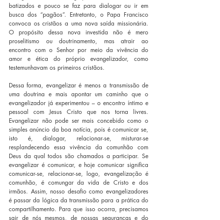
batizados e pouco se faz para dialogar ou ir em 
busca dos “pagãos”. Entretanto, o Papa Francisco 
convoca os cristãos a uma nova saída missionária. 
O propósito dessa nova investida não é mero 
proselitismo ou doutrinamento, mas atrair ao 
encontro com o Senhor por meio da vivência do 
amor e ética do próprio evangelizador, como 
testemunhavam os primeiros cristãos. 
Dessa forma, evangelizar é menos a transmissão de 
uma doutrina e mais apontar um caminho que o 
evangelizador já experimentou – o encontro íntimo e 
pessoal com Jesus Cristo que nos torna livres. 
Evangelizar não pode ser mais concebido como o 
simples anúncio da boa notícia, pois é comunicar se, 
isto é, dialogar, relacionar-se, misturar-se 
resplandecendo essa vivência da comunhão com 
Deus da qual todos são chamados a participar. Se 
evangelizar é comunicar, e hoje comunicar significa 
comunicar-se, relacionar-se, logo, evangelização é 
comunhão, é comungar da vida de Cristo e dos 
irmãos. Assim, nosso desafio como evangelizadores 
é passar da lógica da transmissão para a prática do 
compartilhamento. Para que isso ocorra, precisamos 
sair de nós mesmos, de nossas seguranças e do 