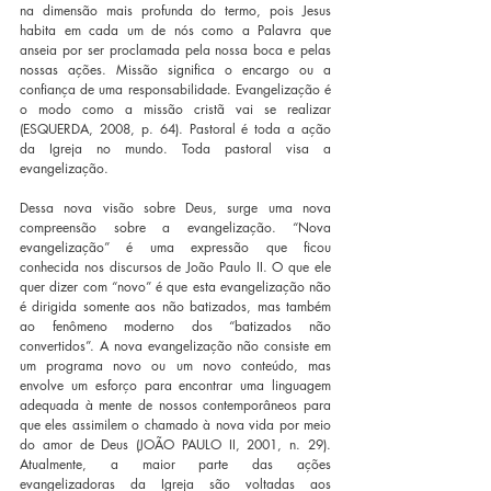
na dimensão mais profunda do termo, pois Jesus 
habita em cada um de nós como a Palavra que 
anseia por ser proclamada pela nossa boca e pelas 
nossas ações. Missão significa o encargo ou a 
confiança de uma responsabilidade. Evangelização é 
o modo como a missão cristã vai se realizar 
(ESQUERDA, 2008, p. 64). Pastoral é toda a ação 
da Igreja no mundo. Toda pastoral visa a 
evangelização.
Dessa nova visão sobre Deus, surge uma nova 
compreensão sobre a evangelização. “Nova 
evangelização” é uma expressão que ficou 
conhecida nos discursos de João Paulo II. O que ele 
quer dizer com “novo” é que esta evangelização não 
é dirigida somente aos não batizados, mas também 
ao fenômeno moderno dos “batizados não 
convertidos”. A nova evangelização não consiste em 
um programa novo ou um novo conteúdo, mas 
envolve um esforço para encontrar uma linguagem 
adequada à mente de nossos contemporâneos para 
que eles assimilem o chamado à nova vida por meio 
do amor de Deus (JOÃO PAULO II, 2001, n. 29). 
Atualmente, a maior parte das ações 
evangelizadoras da Igreja são voltadas aos 