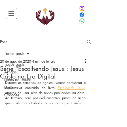
Post
Todos posts
20 de ago. de 2020
4 min de leitura
Todos posts
Série "Escolhendo Jesus": Jesus
Artigos
Cristo na Era Digital
Dicas de Leitura
Durante as semanas de agosto, vamos apresentar e 
Dinâmicas
explorar o conteúdo do livro 
Escolhendo Jesus
, 
através de uma série de textos publicados na obra. 
Orações
Ao término, será possível encontrar pistas de ação 
que auxiliarão o trabalho na sua paróquia. Confira!