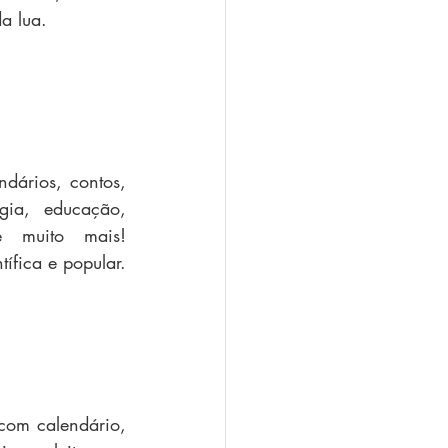
a lua.
dários, contos, 
ogia, educação, 
e muito mais! 
Almanaque multitemático, rico em sabedoria científica e popular. 
com calendário, 