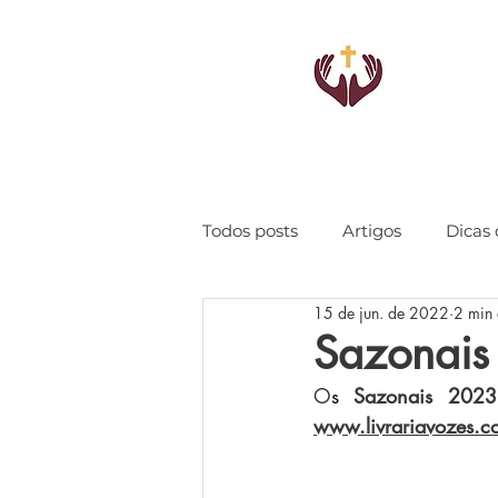
Todos posts
Artigos
Dicas 
15 de jun. de 2022
2 min 
Sazonais
O
s
 Sazonais 2023
www.livrariavozes.c