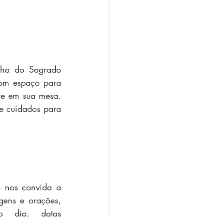
nha do Sagrado 
om espaço para 
re em sua mesa. 
e cuidados para 
 nos convida a 
ens e orações, 
o dia, datas 