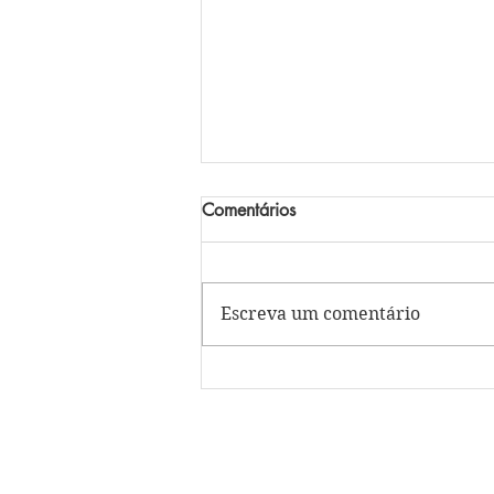
Comentários
Escreva um comentário
Celebrações de agosto: um
caminho de fé, entrega e
transformação