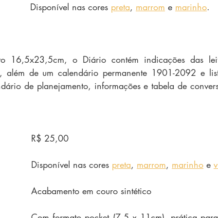
Disponível nas cores 
preta
, 
marrom
 e 
marinho
.
o 16,5x23,5cm, o Diário contém indicações das leitu
s, além de um calendário permanente 1901-2092 e lis
endário de planejamento, informações e tabela de conver
R$ 25,00
Disponível nas cores 
preta
, 
marrom
, 
marinho
 e 
v
Acabamento em couro sintético
Com formato pocket (7,5 x 11cm), prática para 