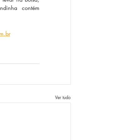
dinha contém 
m.br
Ver tudo