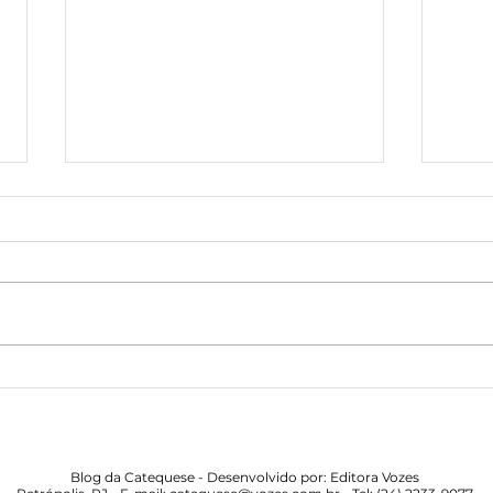
A vocação sacerdotal:
Oraç
chamados para servir ao povo
Crist
de Deus
cham
Blog da Catequese - Desenvolvido por: Editora Vozes