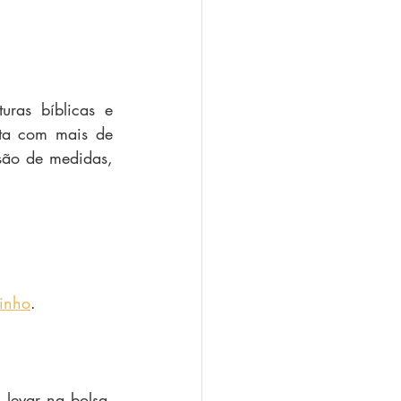
ras bíblicas e 
ta com mais de 
são de medidas, 
inho
.
levar na bolsa, 