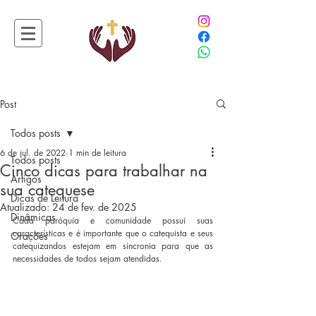
Post
Todos posts
6 de jul. de 2022
1 min de leitura
Todos posts
Cinco dicas para trabalhar na
Artigos
sua catequese
Dicas de Leitura
Atualizado:
24 de fev. de 2025
Dinâmicas
Cada paróquia e comunidade possui suas 
características e é importante que o catequista e seus 
Orações
catequizandos estejam em sincronia para que as 
necessidades de todos sejam atendidas.