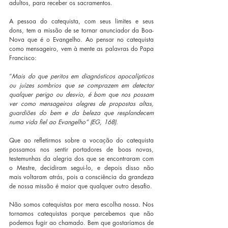
adultos, para receber os sacramentos.
A pessoa do catequista, com seus limites e seus 
dons, tem a missão de se tornar anunciador da Boa-
Nova que é o Evangelho. Ao pensar no catequista 
como mensageiro, vem à mente as palavras do Papa 
Francisco:   
“
Mais do que peritos em diagnósticos apocalípticos 
ou juízes sombrios que se comprazem em detectar 
qualquer perigo ou desvio, é bom que nos possam 
ver como mensageiros alegres de propostas altas, 
guardiões do bem e da beleza que resplandecem 
numa vida fiel ao Evangelho” (EG, 168).
Que ao refletirmos sobre a vocação do catequista 
possamos nos sentir portadores de boas novas, 
testemunhas da alegria dos que se encontraram com 
o Mestre, decidiram segui-lo, e depois disso não 
mais voltaram atrás, pois a consciência da grandeza 
de nossa missão é maior que qualquer outro desafio.
Não somos catequistas por mera escolha nossa. Nos 
tornamos catequistas porque percebemos que não 
podemos fugir ao chamado. Bem que gostaríamos de 