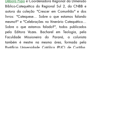
Débora Pupo
 é Coordenadora Regional da Dimensão 
Bíblico-Catequética do Regional Sul 2, da CNBB e 
autora da coleção "Crescer em Comunhão" e dos 
livros: "Catequese... Sobre o que estamos falando 
mesmo?" e "Celebrações no Itinerário Catequético... 
Sobre o que estamos falado?", todos publicados 
pela Editora Vozes. Bacharel em Teologia, pela 
Faculdade Missioneira do Paraná, a colunista 
também é mestre na mesma área, formada pela 
Pontifícia Universidade Católica (PUC) de Curitiba, 
tendo como título de sua dissertação: "Iniciação 
Cristã e Catequese com adultos: um caminho para o 
discipulado".
Posts recentes
Ver tudo