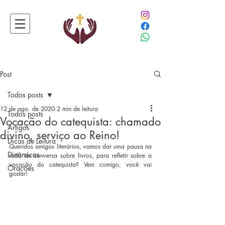
Post
Todos posts
12 de ago. de 2020
2 min de leitura
Todos posts
Vocação do catequista: chamado
Artigos
divino, serviço ao Reino!
Dicas de Leitura
Queridos amigos literários, vamos dar uma pausa na 
Dinâmicas
roda de conversa sobre livros, para refletir sobre a 
vocação do catequista? Vem comigo, você vai 
Orações
gostar!