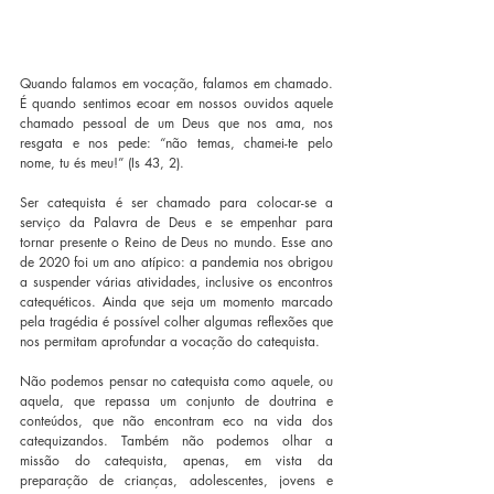
Quando falamos em vocação, falamos em chamado. 
É quando sentimos ecoar em nossos ouvidos aquele 
chamado pessoal de um Deus que nos ama, nos 
resgata e nos pede: “não temas, chamei-te pelo 
nome, tu és meu!” (Is 43, 2).
Ser catequista é ser chamado para colocar-se a 
serviço da Palavra de Deus e se empenhar para 
tornar presente o Reino de Deus no mundo. Esse ano 
de 2020 foi um ano atípico: a pandemia nos obrigou 
a suspender várias atividades, inclusive os encontros 
catequéticos. Ainda que seja um momento marcado 
pela tragédia é possível colher algumas reflexões que 
nos permitam aprofundar a vocação do catequista.
Não podemos pensar no catequista como aquele, ou 
aquela, que repassa um conjunto de doutrina e 
conteúdos, que não encontram eco na vida dos 
catequizandos. Também não podemos olhar a 
missão do catequista, apenas, em vista da 
preparação de crianças, adolescentes, jovens e 