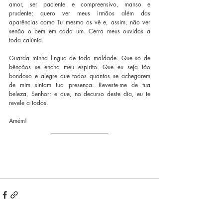
amor, ser paciente e compreensivo, manso e 
prudente; quero ver meus irmãos além das 
aparências como Tu mesmo os vê e, assim, não ver 
senão o bem em cada um. Cerra meus ouvidos a 
toda calúnia.
Guarda minha língua de toda maldade. Que só de 
bênçãos se encha meu espírito. Que eu seja tão 
bondoso e alegre que todos quantos se achegarem 
de mim sintam tua presença. Reveste-me de tua 
beleza, Senhor; e que, no decurso deste dia, eu te 
revele a todos.
Amém!