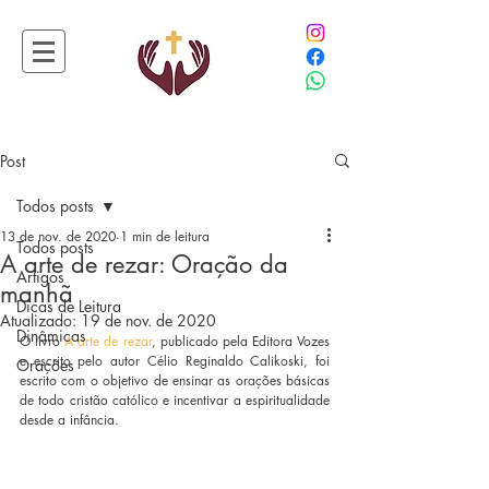
Post
Todos posts
13 de nov. de 2020
1 min de leitura
Todos posts
A arte de rezar: Oração da
Artigos
manhã
Dicas de Leitura
Atualizado:
19 de nov. de 2020
Dinâmicas
O livro 
A arte de rezar
, publicado pela Editora Vozes 
e escrito pelo autor Célio Reginaldo Calikoski, foi 
Orações
escrito com o objetivo de ensinar as orações básicas 
de todo cristão católico e incentivar a espiritualidade 
desde a infância.