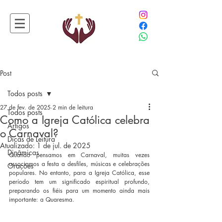
Post
Todos posts
27 de fev. de 2025
2 min de leitura
Todos posts
Como a Igreja Católica celebra
Artigos
o Carnaval?
Dicas de Leitura
Atualizado:
1 de jul. de 2025
Dinâmicas
Quando pensamos em Carnaval, muitas vezes 
associamos a festa a desfiles, músicas e celebrações 
Orações
populares. No entanto, para a Igreja Católica, esse 
período tem um significado espiritual profundo, 
preparando os fiéis para um momento ainda mais 
importante: a Quaresma.