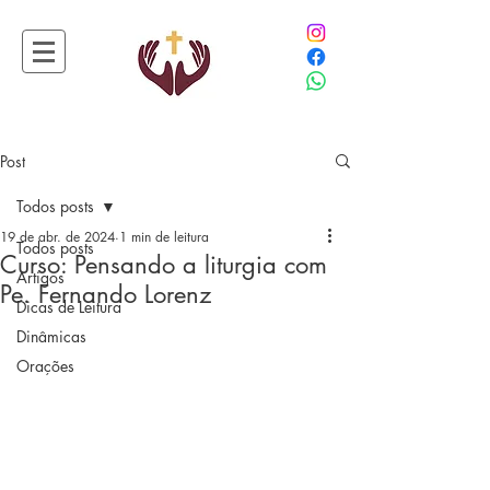
Post
Todos posts
19 de abr. de 2024
1 min de leitura
Todos posts
Curso: Pensando a liturgia com
Artigos
Pe. Fernando Lorenz
Dicas de Leitura
Dinâmicas
Orações