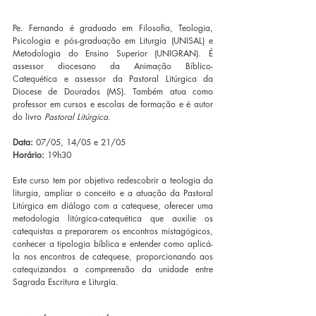
Pe. Fernando é graduado em Filosofia, Teologia, 
Psicologia e pós-graduação em Liturgia (UNISAL) e 
Metodologia do Ensino Superior (UNIGRAN). É 
assessor diocesano da Animação Bíblico- 
Catequética e assessor da Pastoral Litúrgica da 
Diocese de Dourados (MS). Também atua como 
professor em cursos e escolas de formação e é autor 
do livro 
Pastoral Litúrgica
.
Data:
 07/05, 14/05 e 21/05
Horário:
 19h30
‌Este curso tem por objetivo redescobrir a teologia da 
liturgia, ampliar o conceito e a atuação da Pastoral 
Litúrgica em diálogo com a catequese, oferecer uma 
metodologia litúrgica-catequética que auxilie os 
catequistas a prepararem os encontros mistagógicos, 
conhecer a tipologia bíblica e entender como aplicá-
la nos encontros de catequese, proporcionando aos 
catequizandos a compreensão da unidade entre 
Sagrada Escritura e Liturgia.