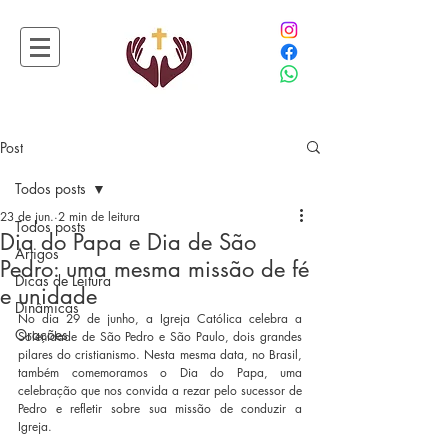
Post
Todos posts
23 de jun.
2 min de leitura
Todos posts
Dia do Papa e Dia de São
Artigos
Pedro: uma mesma missão de fé
Dicas de Leitura
e unidade
Dinâmicas
No dia 29 de junho, a Igreja Católica celebra a 
Orações
Solenidade de São Pedro e São Paulo, dois grandes 
pilares do cristianismo. Nesta mesma data, no Brasil, 
também comemoramos o Dia do Papa, uma 
celebração que nos convida a rezar pelo sucessor de 
Pedro e refletir sobre sua missão de conduzir a 
Igreja.