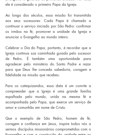
ele é considerado o primeiro Papa da Igreja.
Ao longo dos séculos, essa missão foi transmitida 
aos seus sucessores. Cada Papa é chamado a 
continuar o serviço iniciado por São Pedro: confirmar 
os irmãos na fé, promover a unidade da Igreja e 
anunciar o Evangelho ao mundo inteiro.
Celebrar o Dia do Papa, portanto, é recordar que a 
Igreja continua sua caminhada guiada pelo sucessor 
de Pedro. É também uma oportunidade para 
agradecer pelo ministério do Santo Padre e rezar 
para que Deus lhe conceda sabedoria, coragem e 
fidelidade na missão que recebeu.
Para os catequizandos, essa data é um convite a 
compreender que a Igreja é uma grande família 
espalhada pelo mundo, unida na mesma fé e 
acompanhada pelo Papa, que exerce um serviço de 
amor e comunhão em nome de Cristo.
Que o exemplo de São Pedro, homem de fé, 
coragem e confiança em Jesus, inspire todos nós a 
sermos discípulos missionários comprometidos com o 
Evangelho e com a construção da unidade entre os 