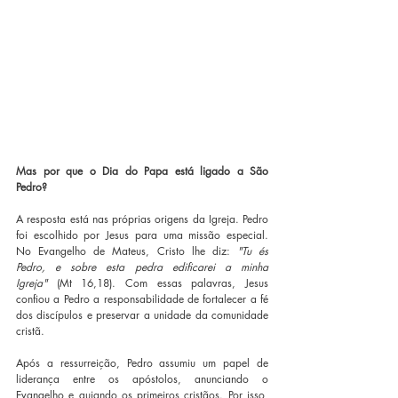
Mas por que o Dia do Papa está ligado a São 
Pedro?
A resposta está nas próprias origens da Igreja. Pedro 
foi escolhido por Jesus para uma missão especial. 
No Evangelho de Mateus, Cristo lhe diz: 
"Tu és 
Pedro, e sobre esta pedra edificarei a minha 
Igreja"
 (Mt 16,18). Com essas palavras, Jesus 
confiou a Pedro a responsabilidade de fortalecer a fé 
dos discípulos e preservar a unidade da comunidade 
cristã.
Após a ressurreição, Pedro assumiu um papel de 
liderança entre os apóstolos, anunciando o 
Evangelho e guiando os primeiros cristãos. Por isso, 