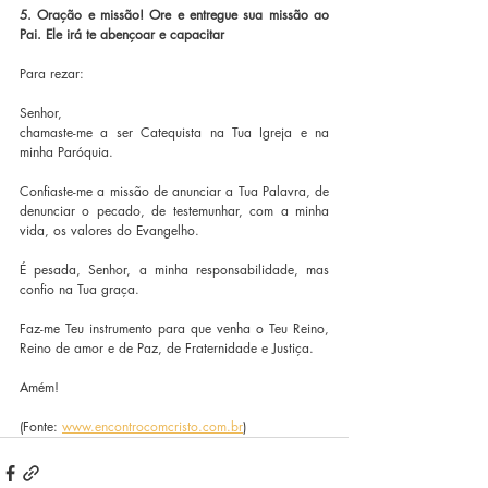
5. Oração e missão! Ore e entregue sua missão ao 
Pai. Ele irá te abençoar e capacitar
Para rezar:
Senhor,
chamaste-me a ser Catequista na Tua Igreja e na 
minha Paróquia.
Confiaste-me a missão de anunciar a Tua Palavra, de 
denunciar o pecado, de testemunhar, com a minha 
vida, os valores do Evangelho.
É pesada, Senhor, a minha responsabilidade, mas 
confio na Tua graça.
Faz-me Teu instrumento para que venha o Teu Reino, 
Reino de amor e de Paz, de Fraternidade e Justiça.
Amém!
(Fonte: 
www.encontrocomcristo.com.br
)