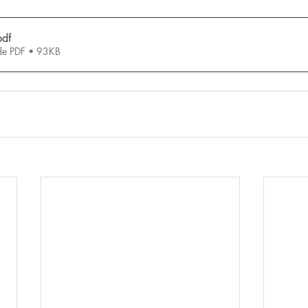
pdf
de PDF • 93KB