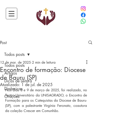
Post
Todos posts
12 de mar. de 2025
2 min de leitura
Todos posts
Encontro de formação: Diocese
Artigos
de Bauru (SP)
Dicas de Leitura
Atualizado:
1 de jul. de 2025
Dinâmicas
Nos dias 8 e 9 de março de 2025, foi realizado, no 
Teatro Universitário da UNISAGRADO, o Encontro de 
Orações
Formação para os Catequistas da Diocese de Bauru-
(SP), com a palestrante Virgínia Feronato, coautora 
da coleção Crescer em Comunhão.