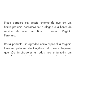
Ficou portanto um desejo enorme de que em um 
futuro próximo possamos ter a alegria e a honra de 
receber de novo em Bauru a autora Virgínia 
Feronato.
Resta portanto um agradecimento especial à Virginia 
Feronato pela sua dedicação e zelo pela catequese, 
que são inspiradores a todos nós e também um 
agradecimento à Editora Vozes que deu todo o 
suporte e logística para que esse evento fosse 
realizado em Bauru. 
Minha eterna gratidão a todos os envolvidos e aos 
catequistas que viveram dias de crescimento e 
amadurecimento na fé.
Artigos