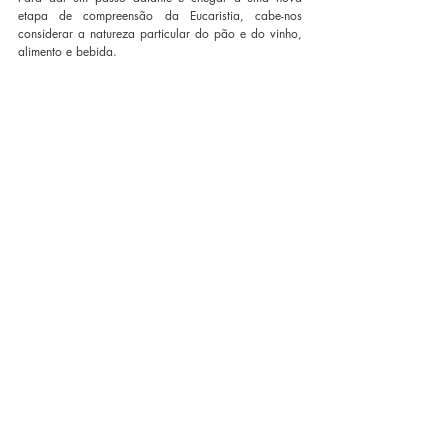
etapa de compreensão da Eucaristia, cabe-nos 
considerar a natureza particular do pão e do vinho, 
alimento e bebida.
Trecho do livro: "
A Eucaristia, onde tudo se 
transforma:
falar da presença real hoje
", publicado pela Editora 
Vozes.
Sobre o livro:
Nós possuímos um tesouro inestimável: a Eucaristia, 
fonte, âmago e ápice da vida cristã. Uma teologia 
novamente centrada na Eucaristia, na cristologia, 
numa eclesiologia de comunhão, tudo enraizado 
numa teologia e numa ontologia trinitárias: eis o que 
poderia não somente renovar, mas sobretudo tornar 
convergentes, talvez um dia reunidas, nossas 
tradições cristãs lamentavelmente separadas. O 
autor, assim, pacientemente, põe a fé em palavras, 
numa atitude decididamente catequética, como que 
nos tomando pela mão, para estimular a reflexão e 
tentar explicar o inalcançável.