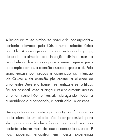
A hóstia da missa simboliza porque foi consagrada – 
portanto, elevada pelo Cristo numa relação única 
com Ele. A consagração, pelo ministério da Igreja, 
depende totalmente da intenção divina, mas a 
realidade da hóstia não aparece senão àquele que a 
contempla com esta atenção especial que é a fé. Pelo 
signo eucarístico, graças à conjunção da intenção 
(de Cristo) e da atenção (do crente), a aliança de 
amor entre Deus e o homem se realiza e se fortifica. 
Por ser pessoal, essa aliança é essencialmente acesso 
a uma comunhão universal, abraçando toda a 
humanidade e alcançando, a partir dela, o cosmos.
Um espectador da hóstia que não tivesse fé não veria 
nada além de um objeto tão incompreensível para 
ele quanto um fetiche africano, do qual ele não 
poderia admirar mais do que o conteúdo estético. E 
nós, podemos encontrar em nossa experiência 