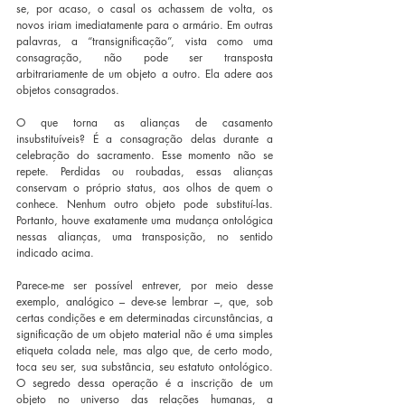
se, por acaso, o casal os achassem de volta, os 
novos iriam imediatamente para o armário. Em outras 
palavras, a “transignificação”, vista como uma 
consagração, não pode ser transposta 
arbitrariamente de um objeto a outro. Ela adere aos 
objetos consagrados.
O que torna as alianças de casamento 
insubstituíveis? É a consagração delas durante a 
celebração do sacramento. Esse momento não se 
repete. Perdidas ou roubadas, essas alianças 
conservam o próprio status, aos olhos de quem o 
conhece. Nenhum outro objeto pode substituí-las. 
Portanto, houve exatamente uma mudança ontológica 
nessas alianças, uma transposição, no sentido 
indicado acima.
Parece-me ser possível entrever, por meio desse 
exemplo, analógico – deve-se lembrar –, que, sob 
certas condições e em determinadas circunstâncias, a 
significação de um objeto material não é uma simples 
etiqueta colada nele, mas algo que, de certo modo, 
toca seu ser, sua substância, seu estatuto ontológico. 
O segredo dessa operação é a inscrição de um 
objeto no universo das relações humanas, a 