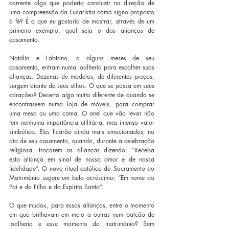
corrente algo que poderia conduzir na direção de 
uma compreensão da Eucaristia como signo proposto 
à fé? É o que eu gostaria de mostrar, através de um 
primeiro exemplo, qual seja o das alianças de 
casamento.
Natália e Fabiano, a alguns meses de seu 
casamento, entram numa joalheria para escolher suas 
alianças. Dezenas de modelos, de diferentes preços, 
surgem diante de seus olhos. O que se passa em seus 
corações? Decerto algo muito diferente de quando se 
encontrassem numa loja de móveis, para comprar 
uma mesa ou uma cama. O anel que vão levar não 
tem nenhuma importância utilitária, mas imenso valor 
simbólico. Eles ficarão ainda mais emocionados, no 
dia de seu casamento, quando, durante a celebração 
religiosa, trocarem as alianças dizendo: “Receba 
esta aliança em sinal de nosso amor e de nossa 
fidelidade”. O novo ritual católico do Sacramento do 
Matrimônio sugere um belo acréscimo: “Em nome do 
Pai e do Filho e do Espírito Santo”.
O que mudou, para essas alianças, entre o momento 
em que brilhavam em meio a outras num balcão de 
joalheria e esse momento do matrimônio? Sem 