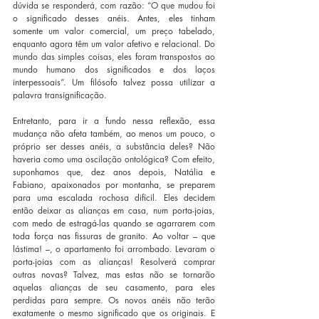
dúvida se responderá, com razão: “O que mudou foi 
o significado desses anéis. Antes, eles tinham 
somente um valor comercial, um preço tabelado, 
enquanto agora têm um valor afetivo e relacional. Do 
mundo das simples coisas, eles foram transpostos ao 
mundo humano dos significados e dos laços 
interpessoais”. Um filósofo talvez possa utilizar a 
palavra transignificação.
Entretanto, para ir a fundo nessa reflexão, essa 
mudança não afeta também, ao menos um pouco, o 
próprio ser desses anéis, a substância deles? Não 
haveria como uma oscilação ontológica? Com efeito, 
suponhamos que, dez anos depois, Natália e 
Fabiano, apaixonados por montanha, se preparem 
para uma escalada rochosa difícil. Eles decidem 
então deixar as alianças em casa, num porta-joias, 
com medo de estragá-las quando se agarrarem com 
toda força nas fissuras de granito. Ao voltar – que 
lástima! –, o apartamento foi arrombado. Levaram o 
porta-joias com as alianças! Resolverá comprar 
outras novas? Talvez, mas estas não se tornarão 
aquelas alianças de seu casamento, para eles 
perdidas para sempre. Os novos anéis não terão 
exatamente o mesmo significado que os originais. E 