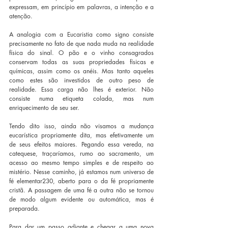
expressam, em princípio em palavras, a intenção e a 
atenção.
A analogia com a Eucaristia como signo consiste 
precisamente no fato de que nada muda na realidade 
física do sinal. O pão e o vinho consagrados 
conservam todas as suas propriedades físicas e 
químicas, assim como os anéis. Mas tanto aqueles 
como estes são investidos de outro peso de 
realidade. Essa carga não lhes é exterior. Não 
consiste numa etiqueta colada, mas num 
enriquecimento de seu ser.
Tendo dito isso, ainda não visamos a mudança 
eucarística propriamente dita, mas efetivamente um 
de seus efeitos maiores. Pegando essa vereda, na 
catequese, traçaríamos, rumo ao sacramento, um 
acesso ao mesmo tempo simples e de respeito ao 
mistério. Nesse caminho, já estamos num universo de 
fé elementar230, aberto para o da fé propriamente 
cristã. A passagem de uma fé a outra não se tornou 
de modo algum evidente ou automática, mas é 
preparada.
Para dar um passo adiante e chegar a uma nova 