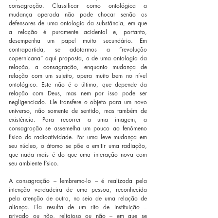
consagração. Classificar como ontológica a 
mudança operada não pode chocar senão os 
defensores de uma ontologia da substância, em que 
a relação é puramente acidental e, portanto, 
desempenha um papel muito secundário. Em 
contrapartida, se adotarmos a “revolução 
copernicana” aqui proposta, a de uma ontologia da 
relação, a consagração, enquanto mudança de 
relação com um sujeito, opera muito bem no nível 
ontológico. Este não é o último, que depende da 
relação com Deus, mas nem por isso pode ser 
negligenciado. Ele transfere o objeto para um novo 
universo, não somente de sentido, mas também de 
existência. Para recorrer a uma imagem, a 
consagração se assemelha um pouco ao fenômeno 
físico da radioatividade. Por uma leve mudança em 
seu núcleo, o átomo se põe a emitir uma radiação, 
que nada mais é do que uma interação nova com 
seu ambiente físico.
A consagração – lembremo-lo – é realizada pela 
intenção verdadeira de uma pessoa, reconhecida 
pela atenção de outra, no seio de uma relação de 
aliança. Ela resulta de um rito de instituição – 
privado ou não, religioso ou não – em que se 