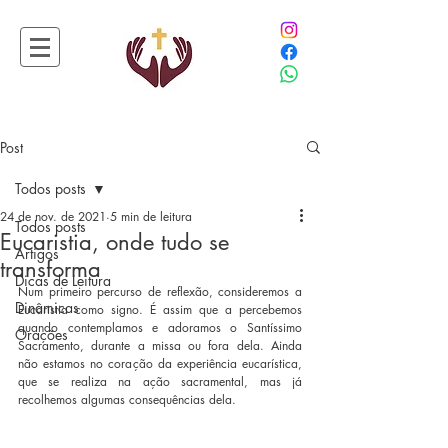
Post
Todos posts
24 de nov. de 2021
5 min de leitura
Todos posts
Eucaristia, onde tudo se
Artigos
transforma
Dicas de Leitura
Num primeiro percurso de reflexão, consideremos a 
Dinâmicas
Eucaristia como signo. É assim que a percebemos 
quando contemplamos e adoramos o Santíssimo 
Orações
Sacramento, durante a missa ou fora dela. Ainda 
não estamos no coração da experiência eucarística, 
que se realiza na ação sacramental, mas já 
recolhemos algumas consequências dela.