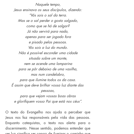
Naquele tempo,
Jesus ensinava os seus discípulos, dizendo:
“Vós sois o sal da terra.
Mas se o sal perder o gosto salgado,
como que se há de salgar?
Já não servirá para nada,
apenas para ser jogado fora
e pisado pelas pessoas.
Vós sois a luz do mundo.
Não é possível esconder uma cidade
situada sobre um monte,
nem se acende uma lamparina
para se pôr debaixo de uma vasilha,
mas num candelabro,
para que ilumine todos os da casa.
É assim que deve brilhar vossa luz diante das 
pessoas,
para que vejam vossas boas obras
e glorifiquem vosso Pai que está nos céus”.
O texto do Evangelho nos ajuda a perceber que 
Jesus nos faz responsáveis pela vida das pessoas. 
Enquanto catequistas, o texto nos alerta para o 
discernimento. Nesse sentido, podemos entender que 
ser luz significa ser capaz de iluminar o caminho que 