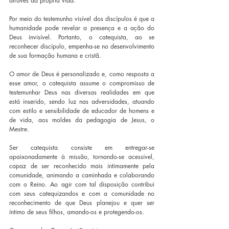
através da própria vida.
Por meio do testemunho visível dos discípulos é que a 
humanidade pode revelar a presença e a ação do 
Deus invisível. Portanto, o catequista, ao se 
reconhecer discípulo, empenha-se no desenvolvimento 
de sua formação humana e cristã.
O amor de Deus é personalizado e, como resposta a 
esse amor, o catequista assume o compromisso de 
testemunhar Deus nas diversas realidades em que 
está inserido, sendo luz nas adversidades, atuando 
com estilo e sensibilidade de educador de homens e 
de vida, aos moldes da pedagogia de Jesus, o 
Mestre.
Ser catequista consiste em entregar-se 
apaixonadamente à missão, tornando-se acessível, 
capaz de ser reconhecido mais intimamente pela 
comunidade, animando a caminhada e colaborando 
com o Reino. Ao agir com tal disposição contribui 
com seus catequizandos e com a comunidade no 
reconhecimento de que Deus planejou e quer ser 
íntimo de seus filhos, amando-os e protegendo-os.