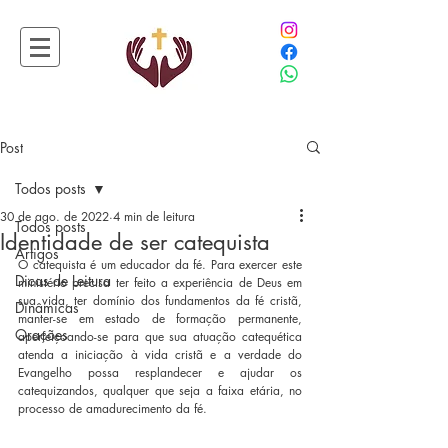
Post
Todos posts
30 de ago. de 2022
4 min de leitura
Todos posts
Identidade de ser catequista
Artigos
O catequista é um educador da fé. Para exercer este 
Dicas de Leitura
ministério precisa ter feito a experiência de Deus em 
sua vida, ter domínio dos fundamentos da fé cristã, 
Dinâmicas
manter-se em estado de formação permanente, 
Orações
aperfeiçoando-se para que sua atuação catequética 
atenda a iniciação à vida cristã e a verdade do 
Evangelho possa resplandecer e ajudar os 
catequizandos, qualquer que seja a faixa etária, no 
processo de amadurecimento da fé.