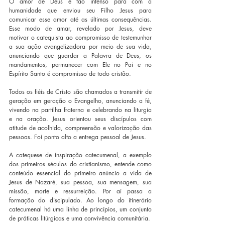
O amor de Deus é tão intenso para com a 
humanidade que enviou seu Filho Jesus para 
comunicar esse amor até as últimas consequências. 
Esse modo de amar, revelado por Jesus, deve 
motivar o catequista ao compromisso de testemunhar 
a sua ação evangelizadora por meio de sua vida, 
anunciando que guardar a Palavra de Deus, os 
mandamentos, permanecer com Ele no Pai e no 
Espírito Santo é compromisso de todo cristão.
Todos os fiéis de Cristo são chamados a transmitir de 
geração em geração o Evangelho, anunciando a fé, 
vivendo na partilha fraterna e celebrando na liturgia 
e na oração. Jesus orientou seus discípulos com 
atitude de acolhida, compreensão e valorização das 
pessoas. Foi ponto alto a entrega pessoal de Jesus.
A catequese de inspiração catecumenal, a exemplo 
dos primeiros séculos do cristianismo, entende como 
conteúdo essencial do primeiro anúncio a vida de 
Jesus de Nazaré, sua pessoa, sua mensagem, sua 
missão, morte e ressurreição. Por aí passa a 
formação do discipulado. Ao longo do itinerário 
catecumenal há uma linha de princípios, um conjunto 
de práticas litúrgicas e uma convivência comunitária.