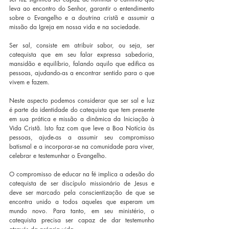
leva ao encontro do Senhor, garantir o entendimento 
sobre o Evangelho e a doutrina cristã e assumir a 
missão da Igreja em nossa vida e na sociedade.
Ser sal, consiste em atribuir sabor, ou seja, ser 
catequista que em seu falar expressa sabedoria, 
mansidão e equilíbrio, falando aquilo que edifica as 
pessoas, ajudando-as a encontrar sentido para o que 
vivem e fazem.
Neste aspecto podemos considerar que ser sal e luz 
é parte da identidade do catequista que tem presente 
em sua prática e missão a dinâmica da Iniciação à 
Vida Cristã. Isto faz com que leve a Boa Notícia às 
pessoas, ajude-as a assumir seu compromisso 
batismal e a incorporar-se na comunidade para viver, 
celebrar e testemunhar o Evangelho.
O compromisso de educar na fé implica a adesão do 
catequista de ser discípulo missionário de Jesus e 
deve ser marcado pela conscientização de que se 
encontra unido a todos aqueles que esperam um 
mundo novo. Para tanto, em seu ministério, o 
catequista precisa ser capaz de dar testemunho 