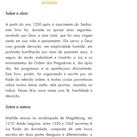
divindade
Sobre a obra:
A partir do ano 1250 após o nascimento do Senhor, 
este livro foi, durante os quinze anos seguintes, 
revelado por Deus a uma irmã, que foi uma virgem 
santa em sua vida e pensamento. Ela serviu a Deus 
com grande devoção, em simplicidade humilde, em 
profunda humilhação por mais de quarenta anos, e 
seguiu de modo inabalável e irrestrito a luz e os 
ensinamentos da Ordem dos Pregadores e, dia após 
dia, fez progressos e se aperfeiçoou diariamente. 
Este livro, porém, foi organizado e escrito por um 
frade da referida ordem, e muitas coisas proveitosas 
sobre muitos temas estão nele escritas, reunidas no 
índice. Deves lê-lo nove vezes com fé, humildade e 
devoção.
Sobre a autora:
Matilde nasceu no arcebispado de Magdeburg, em 
1210. Ainda beguina, entre 1250 e 1265 escreveu A 
luz fluida da divindade, composta de sete livros 
escritos em duas partes desiguais e diferenciadas: o 