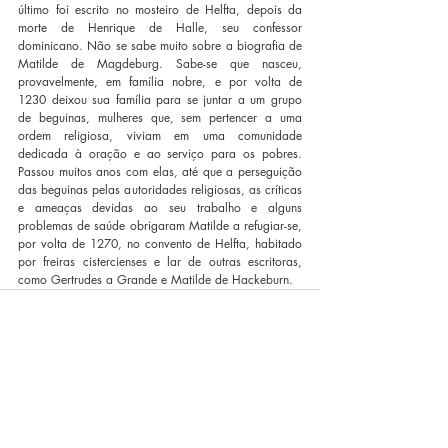
último foi escrito no mosteiro de Helfta, depois da 
morte de Henrique de Halle, seu confessor 
dominicano. Não se sabe muito sobre a biografia de 
Matilde de Magdeburg. Sabe-se que nasceu, 
provavelmente, em família nobre, e por volta de 
1230 deixou sua família para se juntar a um grupo 
de beguinas, mulheres que, sem pertencer a uma 
ordem religiosa, viviam em uma comunidade 
dedicada à oração e ao serviço para os pobres. 
Passou muitos anos com elas, até que a perseguição 
das beguinas pelas autoridades religiosas, as críticas 
e ameaças devidas ao seu trabalho e alguns 
problemas de saúde obrigaram Matilde a refugiar-se, 
por volta de 1270, no convento de Helfta, habitado 
por freiras cistercienses e lar de outras escritoras, 
como Gertrudes a Grande e Matilde de Hackeburn.
Posts recentes
Ver tudo