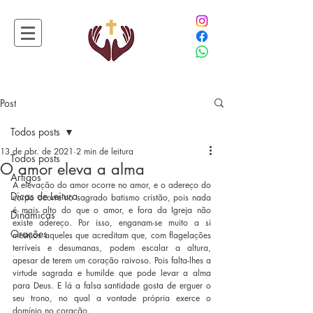
Post
Todos posts
13 de abr. de 2021
2 min de leitura
Todos posts
O amor eleva a alma
Artigos
A elevação do amor ocorre no amor, e o adereço do 
Dicas de Leitura
corpo ocorre no sagrado batismo cristão, pois nada 
é mais alto do que o amor, e fora da Igreja não 
Dinâmicas
existe adereço. Por isso, enganam-se muito a si 
Orações
mesmos aqueles que acreditam que, com flagelações 
terríveis e desumanas, podem escalar a altura, 
apesar de terem um coração raivoso. Pois falta-lhes a 
virtude sagrada e humilde que pode levar a alma 
para Deus. E lá a falsa santidade gosta de erguer o 
seu trono, no qual a vontade própria exerce o 
domínio no coração.