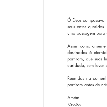
Ó Deus compassivo, e
seus entes queridos
uma passagem para a 
Assim como a semente
destinados à etern
partiram, que suas l
caridade, sem levar
Reunidos na comunh
partiram antes de nó
Amém!
Orações